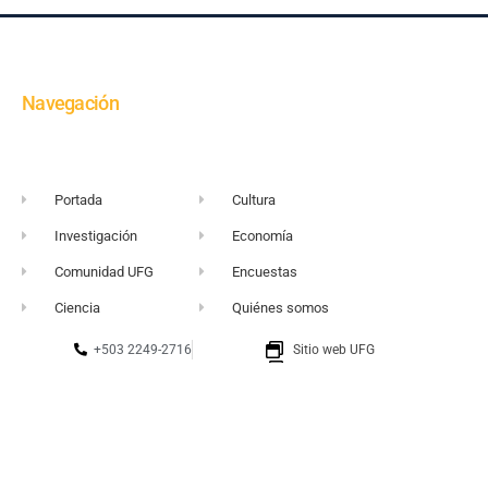
Navegación
Portada
Cultura
Investigación
Economía
Comunidad UFG
Encuestas
Ciencia
Quiénes somos
+503 2249-2716
Sitio web UFG
vortice@ufg.edu.sv
Punto 105
Realidad y Reflexión