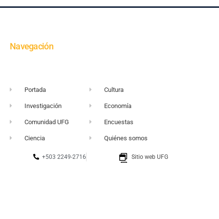
Navegación
Portada
Cultura
Investigación
Economía
Comunidad UFG
Encuestas
Ciencia
Quiénes somos
+503 2249-2716
Sitio web UFG
vortice@ufg.edu.sv
Punto 105
Realidad y Reflexión