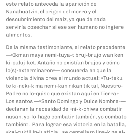
este relato anteceda la aparición de
Nanahuatzin, el origen del morro y el
descubrimiento del maíz, ya que de nada
serviría cosechar si ese ser humano no ingiere
alimentos.
De la misma testimoniante, el relato precedente
—»Ikman maya nemi-tuya-t bruj-brujo wan ken
ki-puluj-ket, Antaño no existían brujos y cómo
lo(s)-exterminaron»— concuerda en que la
violencia divina crea el mundo actual: «Tu-teku
te ki-neki-k ma nemi-kan nikan tik tal, Nuestro-
Padre no lo-quiso que existan aquí en Tierra».
Los santos —»Santo Domingo y Dulce Nombre»—
declaran la necesidad de «ni-k-chiwa combatir
nusan, yo-lo-hago combatir también, yo combato
también». Para lograr esa victoria en la batalla,
«kal-tuktij in-justicia…se centellazo ijpa-k ne aj-