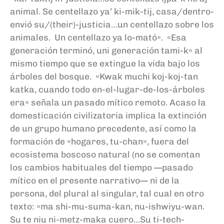
animal. Se centellazo ya’ ki-mik-tij, casa/dentro-
envió su/(their)-justicia…un centellazo sobre los
animales. Un centellazo ya lo-mató». «Esa
generación terminó, uni generación tami-k» al
mismo tiempo que se extingue la vida bajo los
árboles del bosque. «Kwak muchi koj-koj-tan
katka, cuando todo en-el-lugar-de-los-árboles
era» señala un pasado mítico remoto. Acaso la
domesticación civilizatoria implica la extinción
de un grupo humano precedente, así como la
formación de «hogares, tu-chan», fuera del
ecosistema boscoso natural (no se comentan
los cambios habituales del tiempo —pasado
mítico en el presente narrativo— ni de la
persona, del plural al singular, tal cual en otro
texto: «ma shi-mu-suma-kan, nu-ishwiyu-wan.
Su te niu ni-metz-maka cuero…Su ti-tech-