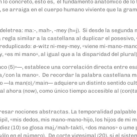
 en lo concreto, esto es, el fundamento anatómico de lo
 se arraiga en el cuerpo humano viviente que la gramá
deletrea: ma:-, mah-, -mey (h=j). Si desde la segunda
egla similar a la castellana al duplicar el posesivo,
l reduplicado: ø-witz ni-mey-mey, «viene mi-mano-man
«es mi mano», al igual que a la disparidad del plural)
co (5)»—, establece una correlación directa entre esa
a/con la mano». De recordar la palabra castellana m
co —la man(o)/main— adquiere un distinto sentido cul
l ahora (now), como único tiempo accesible al (con)ta
presar nociones abstractas. La temporalidad palpable 
l, «mis dedos, mis mano-mano-hijo, los hijos de mi m
diez (10) se glosa maj/mah-takti, «dos manos» o ume p
l sólo en el número). De corte vigesimal (20), si el s