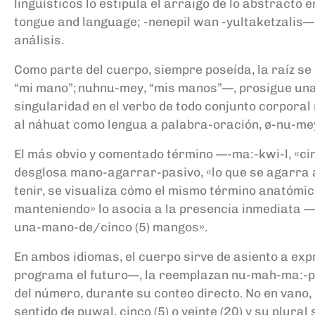
lingüísticos lo estipula el arraigo de lo abstracto
tongue and language; -nenepil wan -yultaketzalis—,
análisis.
Como parte del cuerpo, siempre poseída, la raíz se 
“mi mano”; nuhnu-mey, “mis manos”—, prosigue una r
singularidad en el verbo de todo conjunto corpora
al náhuat como lengua a palabra-oración, ø-nu-mey, 
El más obvio y comentado término —-ma:-kwi-l, «cin
desglosa mano-agarrar-pasivo, «lo que se agarra 
tenir, se visualiza cómo el mismo término anatómi
manteniendo» lo asocia a la presencia inmediata —a
una-mano-de/cinco (5) mangos».
En ambos idiomas, el cuerpo sirve de asiento a ex
programa el futuro—, la reemplazan nu-mah-ma:-pipi
del número, durante su conteo directo. No en vano, 
sentido de puwal, cinco (5) o veinte (20) y su plura