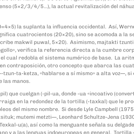
censo (5×2/3/4/5…), la actual revitalización del náhua
=4×5) la suplanta la influencia occidental. Así, Wern
ifica cuatrocientos (20×20), sino se acomoda a la serie
cribe makwil puwal, 5×20). Asimismo, majtakti tzunti, 
cogollo», verifica la referencia directa a la cumbre co
el cual redobla el sistema numérico de base. La arit
, en contraposición, otro concepto que abarca las cuatr
-tzun-ta-ketza, «hablarse a sí mismo» a alta voz—, si 
 de las manos.
il) que cuelgan (-pil-ua, donde -ua «incoativo (converti
rraiga en la redondez de la tortilla (-taxkal) que le 
mpleos del mismo nombre. Si desde Lyle Campbell (1975
ituk; mutemi metzti—, Leonhard Schultze-Jena (1930-19
e Texkal-u(a), así como la menguante señala su delgad
no y a las lenguas indoeuropeas en general. Tortilla 