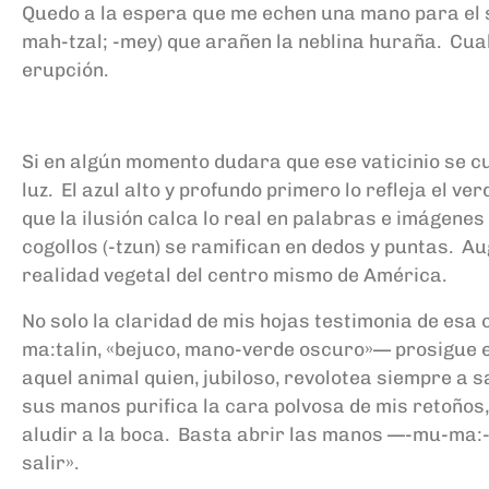
Quedo a la espera que me echen una mano para el s
mah-tzal; -mey) que arañen la neblina huraña. Cuales
erupción.
Si en algún momento dudara que ese vaticinio se cum
luz. El azul alto y profundo primero lo refleja el 
que la ilusión calca lo real en palabras e imágen
cogollos (-tzun) se ramifican en dedos y puntas. A
realidad vegetal del centro mismo de América.
No solo la claridad de mis hojas testimonia de esa 
ma:talin, «bejuco, mano-verde oscuro»— prosigue e
aquel animal quien, jubiloso, revolotea siempre a 
sus manos purifica la cara polvosa de mis retoños, 
aludir a la boca. Basta abrir las manos —-mu-ma:-p
salir».