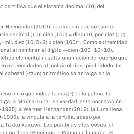
t certifica que el sistema decimal (10) del
er Hernández (2019), testimonia que se tsunti,
 decimal (10): cien (100) = diez (10) por diez (10),
«mil, diez (10, 5×2) x cien (100)». Como extremidad
rporal al nombrar el dígito —cien (100=10×10),
mética elemental resalta una noción del cuerpo que
o extremidades al incluir el -ikxi-pipil, «dedo del
el cabezal (-tzun) aritmético se arraiga en la
rse en lo que indica la raíz)») de la palma: la
prodiga la Madre-Luna. En verdad, esta correlación
-1985), a Werner Hernández (2019), la Luna llena
35), la vincula a la tortilla, acaso por
ez, Taxku kaxawi. Las palabras y las cosas, el
– Luna llena/Plenilunio – Palma de la mano. El