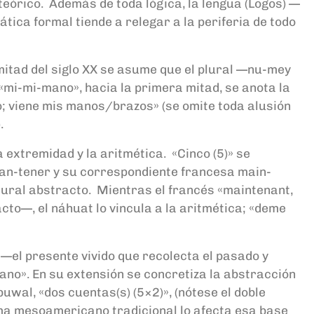
 teórico. Además de toda lógica, la lengua (Logos) —
tica formal tiende a relegar a la periferia de todo
 mitad del siglo XX se asume que el plural —nu-mey
 «mi-mi-mano», hacia la primera mitad, se anota la
o; viene mis manos/brazos» (se omite toda alusión
.
 extremidad y la aritmética. «Cinco (5)» se
an-tener y su correspondiente francesa main-
tural abstracto. Mientras el francés «maintenant,
cto—, el náhuat lo vincula a la aritmética; «deme
—el presente vivido que recolecta el pasado y
ano». En su extensión se concretiza la abstracción
uwal, «dos cuentas(s) (5×2)», (nótese el doble
istema mesoamericano tradicional lo afecta esa base