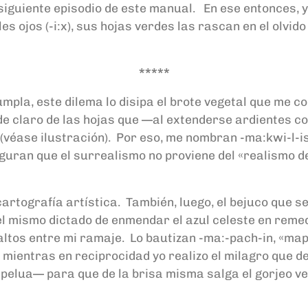
iguiente episodio de este manual. En ese entonces, 
 ojos (-i:x), sus hojas verdes las rascan en el olvido 
*****
pla, este dilema lo disipa el brote vegetal que me cor
verde claro de las hojas que —al extenderse ardientes
es (véase ilustración). Por eso, me nombran -ma:kwi-
uguran que el surrealismo no proviene del «realismo de
cartografía artística. También, luego, el bejuco que 
l mismo dictado de enmendar el azul celeste en remed
saltos entre mi ramaje. Lo bautizan -ma:-pach-in, «m
mientras en reciprocidad yo realizo el milagro que de 
elua— para que de la brisa misma salga el gorjeo vege