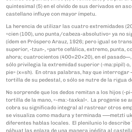
quintesimal (5) en el olvido de sus derivados en as
castellano influye con mayor ímpetu.
La herencia de utilizar las cuatro extremidades (20
«cien (100), uno punta/cabeza-absolutivo» ya no sign
(ídem en Próspero Arauz, 1926; pero igual se trans
superior, -tzun-, «parte cefálica, extremo, punta, 
ahora; cuatrocientos (400=20×20), en el pasado—, 
sólo privilegia la extremidad superior (-ma:pipil) o
pie» (x=sh). En otras palabras, hay que interrogar –
tortilla de su pedestal, o sólo se nutre de la rigua
No sorprende que los dedos remitan a los hijos (-pi-p
tortilla de la mano, «-ma:-taxkal». La progenie se a
cobra su significado integral al rastrear otros e
se visualiza como madura y terminada –—metzti uks
diferentes hablas locales. El plenilunio lo describ
náhuat las enlaza de una manera inédita al castella