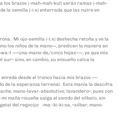
ya los brazos (-mah-mah-kul) serán ramas (-mah-
de la semilla (-i:x) enterrada que las nutre en
ona. Mi ojo-semilla (-i:x) deshecha retoña y ve la
 como los niños de la mano—, predicen la manera en
l-iswa-t —»una-mano-de/cinco hojas»—, ya que mis
l sur» sino, en cambio, su ensueño calca la
se enreda desde el tronco hacia mis brazos —-
o de la esperanza terrenal. Esta manía la descifra
apache, mano-lavar-absolutivo; lavandero», pues con
mi maña risueña salga el sonido del silbato, sin
tal del regocijo: -ma:-ki-ki:sa, «silbar, mano-