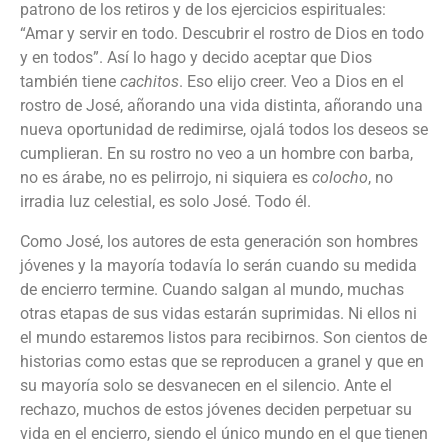
patrono
de los
retiros
y de los
ejercicios
espirituales
:
“Amar y
servir
en
todo
.
Descubrir
el rostro de Dios en
todo
y en
todos
”.
Así
lo
hago
y
decido
aceptar
que Dios
también
tiene
cachitos
. Eso
elijo
creer
. Veo a Dios en el
rostro de José,
añorando
una
vida
distinta
,
añorando
una
nueva
oportunidad
de
redimirse
,
ojalá
todos
los
deseos
se
cumplieran
. En
su
rostro no
veo
a un hombre con
barba
,
no es
árabe
, no es
pelirrojo
,
ni
siquiera
es
colocho
, no
irradia
luz celestial, es solo José.
Todo
él
.
Como José, los autores de esta generación son hombres
jóvenes y la mayoría todavía lo serán cuando su medida
de encierro termine. Cuando salgan al mundo, muchas
otras etapas de sus vidas estarán suprimidas. Ni ellos ni
el mundo estaremos listos para recibirnos. Son cientos de
historias como
e
stas que se reproducen a granel y que en
su mayoría solo se desvanecen en el silencio. Ante el
rechazo, muchos de estos jóvenes deciden perpetuar su
vida en el encierro, siendo el único mundo en el que tienen