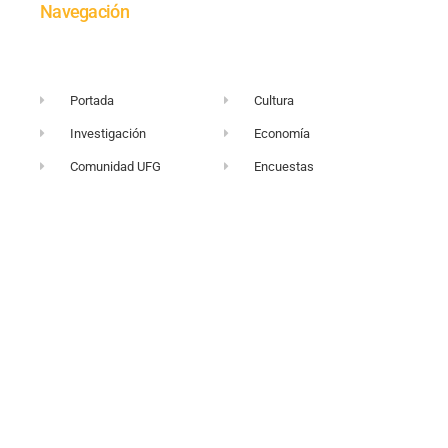
Navegación
Portada
Cultura
Investigación
Economía
Comunidad UFG
Encuestas
Ciencia
Quiénes somos
+503 2249-2716
vortice@ufg.edu.sv
Sitio web UFG
Punto 105
Realidad y Reflexión
Boletín