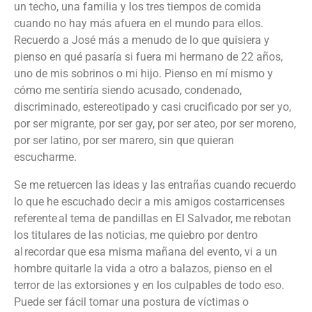
un techo, una familia y los tres tiempos de comida
cuando no hay más afuera en el mundo para ellos.
Recuerdo a José más a menudo de lo que quisiera y
pienso en qué pasaría si fuera mi hermano de 22 años,
uno
de
mis sobrinos
o
mi hijo. Pienso en mí mismo y
cómo me sentiría siendo acusado, condenado,
discriminado, estereotipado y casi crucificado por ser yo,
por ser migrante, por ser gay, por ser ateo, por ser moreno,
por ser latino, por ser marero, sin que quieran
escucharme.
Se me retuercen las ideas y las entrañas cuando recuerdo
lo que he escuchado decir a mis amigos costarricenses
referente al tema de pandillas en El Salvador, me rebotan
los titulares de las noticias, me quiebro por dentro
al recordar que esa misma
mañana del evento,
vi a un
hombre quitarle
la
vida a otro a balazos
,
pienso en
el
terror de las
extorsiones y en los culpables de todo eso.
Puede ser fácil tomar una postura de víctimas o