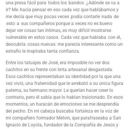
una presa fácil para todos los bandos. ¿Adónde se va a
ir? Me hacía pensar en eso cada vez que hablábamos y
me decía que muy pocas veces podía contarle nada de
esto a sus compañeros porque a veces no es bueno
dejar ver cosas tan íntimas
, es muy difícil mostrarse
vulnerable en estos casos
. Cada vez que hablaba con él,
descubría cosas nuevas
: me parecía
interesante
co
mo un
extraño le inspiraba
tanta
confianza.
Entre los
tatuajes
de José, era
imposible
no
ver
dos
cachitos
en
su
frente
con
tinta
artesanal
desgastada
.
Esos
cachitos
representaban
su
identidad
por la que una
vez
vivió
, una
fraternidad
que le
arrebató
a
su
única
figura
paterna
,
su
hermano
mayor. Le
querían
hacer
creer
lo
contrario
,
pero
él
sabía
que lo
habían
traicionado
. En
esos
momentos
, un
huracán
de
emociones
se me
desprendía
del
pecho
. En mi cabeza
buscaba
fortaleza
en la
voz
de
mi
compañero
formador
Melvin, que
parafraseaba
a San
Ignacio de Loyola,
fundador
de la
Compañía
de Jesús y