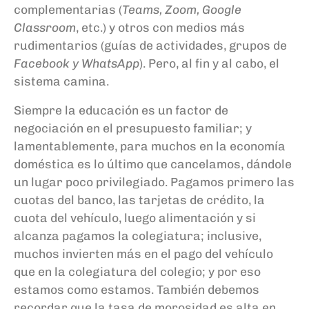
complementarias (
Teams, Zoom, Google
Classroom
, etc.) y otros con medios más
rudimentarios (guías de actividades, grupos de
Facebook y Wh
at
s
A
pp
).
Pero,
al fin y al cabo, el
sistema camina.
Siempre
la
educación es un factor de
negociación en el presupuesto familiar; y
lamentablemente, para muchos en la economía
doméstica es lo último que
cancelamos
, dándole
un lugar poco privilegiado. Pagamos primero las
cuotas del banco, las tarjetas de crédito, la
cuota del vehículo, luego alimentación y si
alcanza pagamos la colegiatura; inclusive
,
mucho
s
invierten más en el pago del vehículo
que en la colegiatura del colegio; y por eso
estamos como estamos. También debemos
recordar que la tasa de morosidad es alta en