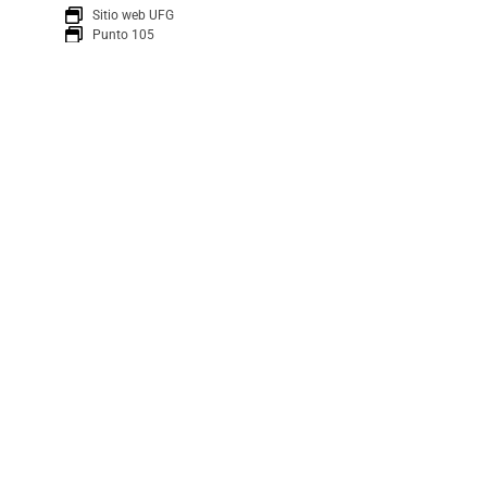
Sitio web UFG
Punto 105
Realidad y Reflexión
Boletín
SUSCRÍBETE