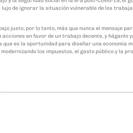
ajo y
la seg
uridad soc
ial en la
era post
-Covid-19, el g
 lujo de ignorar la situación vulnerable de los trabaj
ajo justo, p
or lo tanto, más que nunca el mensaje pa
 acciones en favor de un trabajo decente, y háganlo y
a
que es
la
oportunidad para diseñar una economía más
, modernizando los impuestos, el gasto
público y la pr