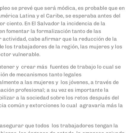
mpleo se prevé
que
será módica, es probable que en
América Latina y el Caribe, se espera
ba antes del
por ciento
.
En El Salvador
la incidencia
de la
n fomentar la formalización tanto de las
 actividad
, c
abe afirmar que la reducción de la
de los trabajadores de la regió
n
,
las mujeres y los
ctor vulnerable.
tener y crear más
fuentes de trabajo
lo cual se
ción de mecanismos
tanto legales
ialmente a las mujeres y
los jóvenes, a través de
ación profesional
;
a su vez es importante la
bilizar
a la sociedad sobre los retos después del
cia común y extorciones lo
cual
agravaría más la
y asegurar que todos
los trabajadores
tengan la