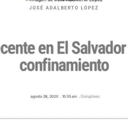
JOSÉ ADALBERTO LÓPEZ
ecente en El Salvado
confinamiento
agosto 28, 2020
,
10:35 am
,
Disruptores