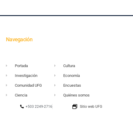
Navegación
Portada
Cultura
Investigación
Economía
Comunidad UFG
Encuestas
Ciencia
Quiénes somos
+503 2249-2716
Sitio web UFG
vortice@ufg.edu.sv
Punto 105
Realidad y Reflexión