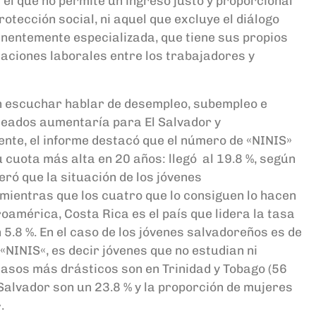
ni el que no permite un ingreso justo y proporcional
protección social, ni aquel que excluye
el diálogo
inentemente
especializada, que
tiene sus propios
laciones laborales entre los trabajadores y
 escuchar hablar de
d
esempleo, sub
empleo e
leados
aumentaría
para
El Salvador
y
ente
,
el
informe destacó
que el
número de «
NINIS
»
u
c
u
ota más alta en 20 años
:
lleg
ó
al 19.8 %, según
eró que la situación de los jóvenes
 mientras que los cuatro que lo consiguen lo hacen
ro
a
mérica
,
Costa Rica es el país que lidera la tasa
 5.8 %
.
E
n e
l caso de los jóv
enes salvadoreños es de
«
NINIS
«, es decir jóvenes que no estudian ni
 casos má
s drásticos son en Trinidad y To
bago (56
 Salvador son un 23.8 % y
la proporción de mujeres
.