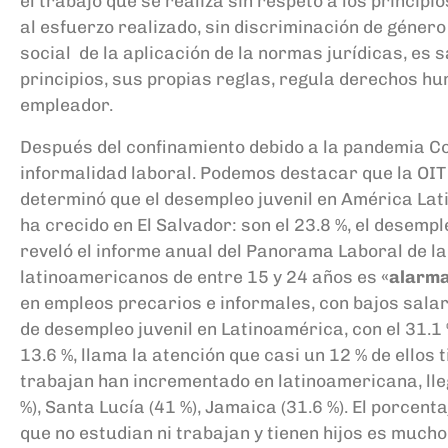
el trabajo que se realiza sin respeto a los princip
al esfuerzo realizado, sin discriminación de género 
social
de la aplicación de la normas
j
urídicas
,
e
s s
principios, sus propias reglas, regula derechos hu
empleador.
Después
del confinamiento
debido a la pandemia
Co
informalidad laboral. Podemos destacar que
la OI
determinó
que
el desempleo juve
nil en América Lat
ha crecido en El Salvador: son el 23.8 %, el desempl
reveló el informe anual del Panorama Laboral de l
latinoamericanos de entre 15 y 24 años es
«alarma
en empleos precarios e informales, con bajos salar
de desempleo juvenil en Latinoamérica, con el 31.1
13.6
%,
llama la
a
tención que
casi un 12 % de
ellos 
trabajan
han incrementado en latinoamericana, lle
%), Santa Lucía (41 %), Jamaica (31.6 %). El porcent
que no estudian ni trabajan y tienen hijos es mucho