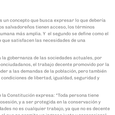
es
un concepto que busca expresar lo que debería
cos
s
alvadoreños tienen
acceso, los
términos
 humana más amplia.
Y
el segundo
se d
efine
como el
o que satisfacen las necesidades de una
a la gobernanza de las sociedades
actuales, p
or
conciudadanos
, el trab
ajo decente promovido por la
der a las demandas de la población, pero también
condiciones de libertad, igualda
d, seguridad y
e la Constitución expresa
: “
Toda persona tiene
posesión,
y a ser protegida en la conservación y
dades no es cualquier trabajo, ya que
no es decente