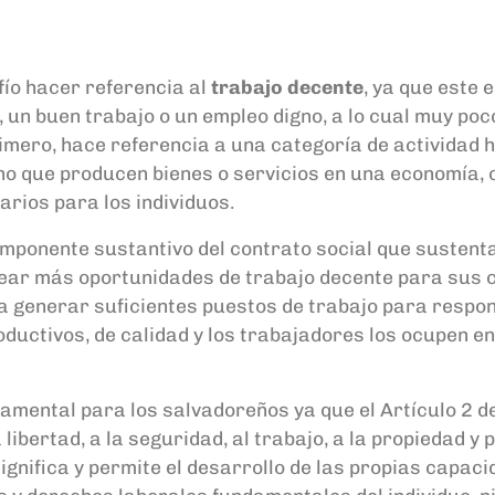
ío hacer referencia al
t
rabajo decente
, ya que
este 
, un buen trabajo o un empleo digno
, a lo cual muy po
imero, hace
referencia a
una categoría de actividad
no
que producen bienes o servicios en una economía, 
rios para los individuos
.
mponente sustantivo del contrato social que sustent
rear
más oportunidades de trabajo decente
para sus 
a generar suficientes puestos de trabajo para respon
ductivos, de calidad y
los trabajadores los ocupen en 
damental
para los
salvadoreños
ya que
el
Artículo 2 d
a libertad, a la seguridad,
al trabajo
, a la propiedad y 
ignifica y permite el desarrollo de las propias capac
i