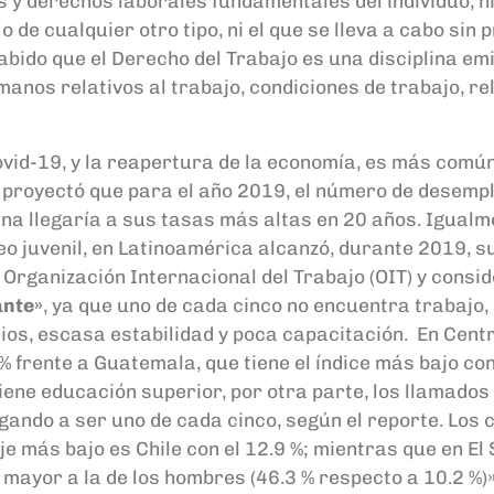
ios y derechos laborales fundamentales
del individuo
, 
o de cualquier otro tipo, ni el que se lleva a cabo sin 
abido que el Derecho del Trabajo es una disciplina
em
manos relativos al trabajo,
condiciones de trabajo,
re
vid-19
,
y la
re
apertura
de la
economía, es
más común
T proyectó
que
p
ara
el año
2019, el número de desemp
ina llegaría
a sus tasas más altas en 20 años. Igualm
eo juvenil
,
en Latinoamérica alcanzó
,
durante 2019
,
s
a Organización Internacional
del
Trabajo
(
OIT)
y
consid
nte»
, ya que uno de cada cinco no encuentra trabajo,
ios, escasa estabilidad y poca capacitación.
En Cent
 % frente a Guatemala, que tien
e el índice más bajo con
tiene educación
superior, por
otra
parte,
los llamados 
gando a ser uno de cada cinco, según el reporte. Los
aje más bajo es Chile con el 12.9 %; mientras q
u
e en El
 mayor a la de los hombres (46.
3 % respecto a 10.2 %)»