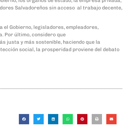
obierno, los órganos
de estado, la empresa privada,
adores
Salvadoreños sin
acceso
al trabajo decente,
ra
el Gobierno,
legisladores, empleadores,
a.
Por último
,
considero que
 justa y más sostenible, haciendo que la
otección
social, la
prosperidad provie
ne
del debato