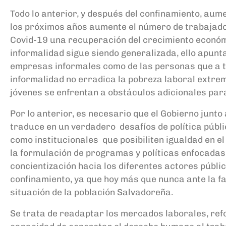
Todo lo anterior
,
y después del
c
onfinamiento
,
a
ume
los próximos años aumente
el número de trabajad
Covid-19
una recuperación del crecimiento econó
informalidad
sigue siendo genera
lizada, e
llo apunt
empresas informales como de
las personas que a t
informalidad
no erradica
la pobreza laboral extre
jóvenes se enfrentan a obstáculos
adicionales par
Por lo anterior
,
es
necesario
que el Gobierno
junto 
traduce en un verdadero
d
esafíos de polític
a
públi
como
institucionales
que posibiliten igualdad en el
la
formulación de
programas y políticas enfocadas
concientización hacia
los diferentes actores públi
confinamiento, ya que hoy más que nunca ante la fa
situación de la población Salvadoreña.
Se trata de readaptar los mercados laborales,
ref