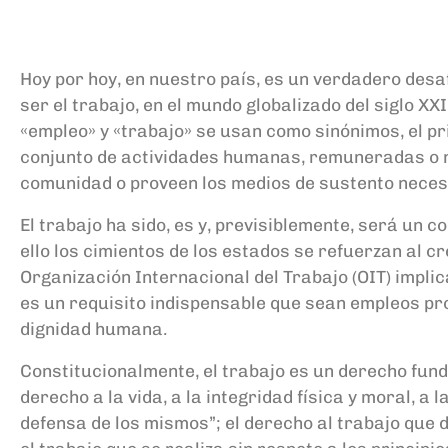
Hoy por hoy
,
en nuestro país, es
un verdadero
desaf
ser
el trabajo
, en el mundo globalizado
del siglo XXI
«empleo» y «trabajo» se usan como
sinónimos, e
l
pr
conjunto de activid
ades humanas, remuneradas o 
comunidad o proveen los medios de sustento necesa
El trabajo ha sido, es
y
,
previsiblemente
,
será
un
co
ello
los cimientos de los
estados se refuerzan al c
Organización Internacional del Trabajo (OIT)
implic
es un requisito indispensable
que sean
empleos pro
dignidad humana.
Constitucionalmente
,
el
t
rabajo
es un
derecho fun
derecho a la vida, a la integridad física y moral, a l
defensa de los mismos
”;
el
d
erecho al
t
rabajo
que d