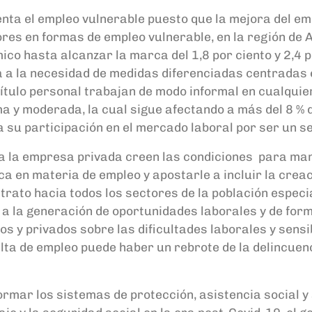
nta el empleo vulnerable
p
uesto que la mejora del e
ores
en formas de empleo vulnerable, e
n la región de 
mico
hasta alcanzar la m
arca del 1,8 por ciento y 2,4 
a a la necesidad de medidas diferenciadas
centradas e
ítulo personal
trabajan de
modo
informal
en cualquier
ma y moderada,
la cual
sigue afectando
a más del 8
%
a su participación en el mercado laboral
por ser un se
a la empresa privada creen las condiciones
para man
ca en materia de empleo y
apostarle
a incluir
la
crea
 trato
hac
i
a
todos los sectores de la población espec
 a la generación de
oportunidades laborales y de
form
cos y privados sobre las
dificultades laborales y sensi
lta de empleo puede haber un rebrote de la delincuen
ormar
los sistemas de pr
otección,
asistencia social 