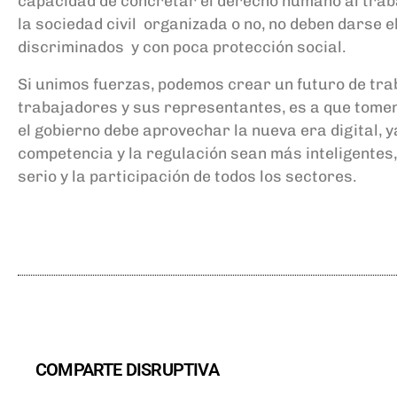
capacidad de concretar el derecho humano a
l
t
rab
la
sociedad
civil
organizada
o no
,
no deben
darse el
discriminados
y
con poca protección social.
Si unimos fuerzas
, podemos c
rear un futuro de trab
trabajadores y sus representantes
,
es
a que
t
omen
el
gobierno
debe
aprovechar
la nueva era digital
,
y
competencia y la regulación sean más inteligentes
serio
y
la participación
de todos los sectores
.
COMPARTE DISRUPTIVA