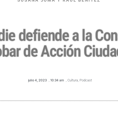
SUSANA JOMA Y RAÚL BENÍTEZ
die defiende a la Co
bar de Acción Ciud
julio 4, 2023
,
10:34 am
,
Cultura
,
Podcast