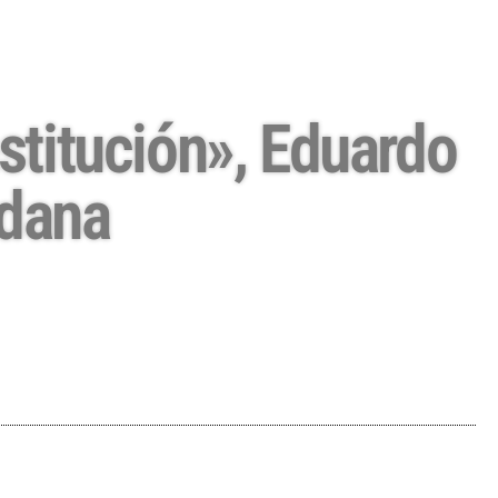
nstitución», Eduardo
adana