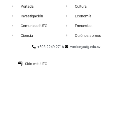
Portada
Cultura
Investigación
Economía
Comunidad UFG
Encuestas
Ciencia
Quiénes somos
+503 2249-2716
vortice@ufg.edu.sv
Sitio web UFG
Punto 105
Realidad y Reflexión
Boletín