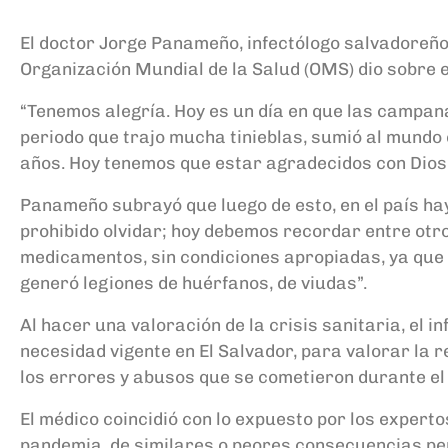
El doctor Jorge Panameño, infectólogo salvadoreño 
Organización Mundial de la Salud (OMS) dio sobre e
“Tenemos alegría. Hoy es un día en que las campanas
periodo que trajo mucha tinieblas, sumió al mundo
años. Hoy tenemos que estar agradecidos con Dios p
Panameño subrayó que luego de esto, en el país hay
prohibido olvidar; hoy debemos recordar entre otro
medicamentos, sin condiciones apropiadas, ya que 
generó legiones de huérfanos, de viudas”.
Al hacer una valoración de la crisis sanitaria, el i
necesidad vigente en El Salvador, para valorar la
los errores y abusos que se cometieron durante el
El médico coincidió con lo expuesto por los expert
pandemia, de similares o peores consecuencias pe