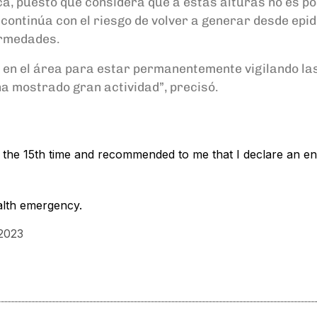
ica, puesto que considera que a estas alturas no es p
ontinúa con el riesgo de volver a generar desde epid
ermedades.
 en el área para estar permanentemente vigilando las
ha mostrado gran actividad”, precisó.
he 15th time and recommended to me that I declare an end 
alth emergency.
2023