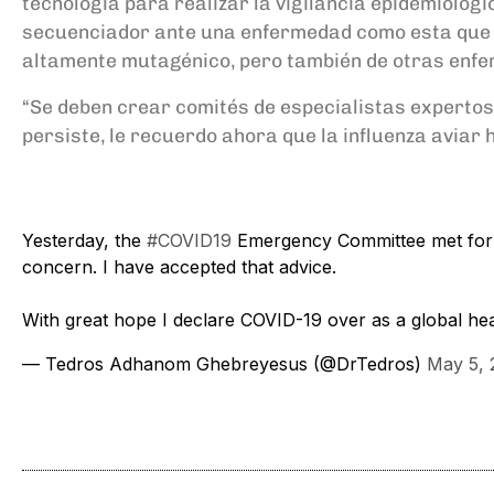
tecnología para realizar la vigilancia epidemiológ
secuenciador ante una enfermedad como esta que c
altamente mutagénico, pero también de otras enf
“Se deben crear comités de especialistas expertos
persiste, le recuerdo ahora que la influenza aviar 
Yesterday, the
#COVID19
Emergency Committee met for t
concern. I have accepted that advice.
With great hope I declare COVID-19 over as a global he
— Tedros Adhanom Ghebreyesus (@DrTedros)
May 5, 