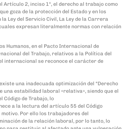
el
Artículo
2
,
inciso 1
°
,
el derecho al trabajo como
que
goza de la protección d
el Estado y en los
 la Ley del Servicio Civil, La Ley de
la Carrera
cual
es
expresa
n
literalmente normas
con relación
hos Humanos, en
el Pacto
Internacional de
nacional del Trabajo, relativos
a la Política del
el internacional se reconoce el carácter de
 existe una
inadecuada optimización del
“Derecho
me una
estabilidad laboral «relativa»,
siendo que
el
l Código de Trabajo,
lo
nece a la lectura d
el artículo
55
del Código
n motivo
.
Por ello
los
t
rabajadores del
inación de la relación laboral
, por lo tanto
,
lo
o para restituir al afectado ante una vulneración