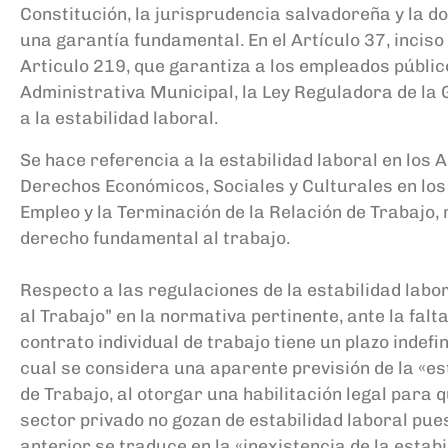
Constitución, la jurisprud
encia
salvadoreña
y la d
una
garantía fundamental
.
E
n el Artí
culo
37
,
i
nciso 
Articulo 219,
que garantiza a los empleados
p
úblic
Administrativa Municipal
,
la Ley Reguladora de la
a la estabilidad laboral
.
Se hace referencia a la
e
stabilidad
l
aboral en
los
A
Derechos Económicos, Sociales y Culturales en lo
Empleo y la
Terminación de la Relaci
ón de Trabajo,
derecho fundamental al trabajo.
Respecto a las regulaciones
de la
estabilidad labo
al T
rabajo
”
en la normativa pertinente,
ante la falt
contrato individual de trabajo tiene un plazo indefi
cual
se
considera
una
aparente previs
ión de la «e
de Trabajo
, al
otorga
r
una
habilitación legal para 
sector
p
rivado
no gozan de estabilidad laboral pue
anterior se traduce en la «inexistencia de la estabi