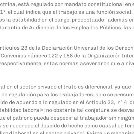
octrina,
está
regulado por
mandato
c
onstitucional
en 
1°, el cual indica que el trabajo es una función social,
os la estabilidad en el cargo
,
preceptuado
además
en
 Garantía de Audiencia de los Empleados Públicos
, la
s
rtículos 23
de la Declaración Universal de los Derec
s Convenios
número 122
y 158 de la Organización Inter
respectivamente, estas
normas aseveraron
que a niv
ral
en
el sector
privado
el trato
es
diferencial
, ya que
a de regulación
para los
t
rabajadores,
solo se presu
nido
de acuerdo a lo regulado en el Articulo 23
,
n°
4
de
stabilidad laboral»
;
no obstante
tal conjetura se desva
que el patrono pueda despedir al trabajador sin ningú
s se reconoce el despido de hecho como causal de term
lidad laboral
en el sector privado
”
.
Exist
e
un
mecanism