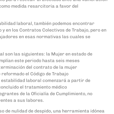
 como medida resarcitoria a favor del
abilidad laboral
, también podemos encontrar
o y
en los Contratos Colectivos
de
Trabajo,
pero en
ajadores en esas normativas las cuales se
ral
son las
siguientes: la Mujer en estado de
amplían este periodo hasta
seis
meses
 terminación del contrato de la mujer
e
reformado el Código de
Trabajo
e estabilidad
laboral
comenzará a partir de
concluido el tratamiento médico
tegrantes de la Oficialía de Cumplimiento, no
rentes a sus labores.
o de nulidad de despido
,
una herramienta idónea