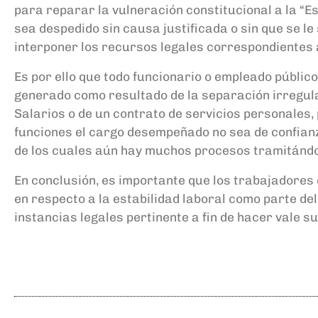
para reparar la vulneración constitucional
a la
“Es
sea despedido sin causa justificada o sin que se l
interponer los rec
ursos legales correspondientes a
Es por ello que t
odo funcionario o
empleado público
generado como resultado de la separación irregula
Salarios o de un contrato de
servicios personales,
funciones el cargo desempeñado no sea
de confian
de los cuales aún hay
muchos procesos
tramitándo
En
conclusión,
es importante que los
t
rabajadores
en
respecto a
la estabilidad
laboral
como parte del
instancias
legales pertinente a fin de hacer vale s