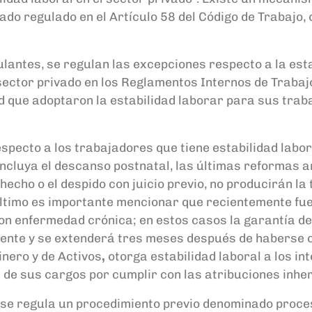
icado regulado
en el Art
í
culo 58 del Código de Trabajo,
culantes
,
se
regulan
las
excepciones res
pecto a la est
sector privado en los Reglamentos Interno
s
de
Trabaj
 que adoptaron la estabilidad laborar para sus trab
especto a los
t
rabajadores
que tiene estabilidad labo
oncluya
el descanso pos
t
natal, las últimas reformas 
 hecho o el despido con juicio previo, no producirán la
ltimo es
importante mencionar que
recientemente fu
on enfermedad
c
rónica
;
en estos casos
la garantía d
iente y se extenderá tres meses después de haberse 
nero y de Activos
,
otorga estabilidad labo
ral a los in
 de sus cargos por cumplir con la
s atribuciones inhe
se regula
un procedimiento previo
denominado
proces