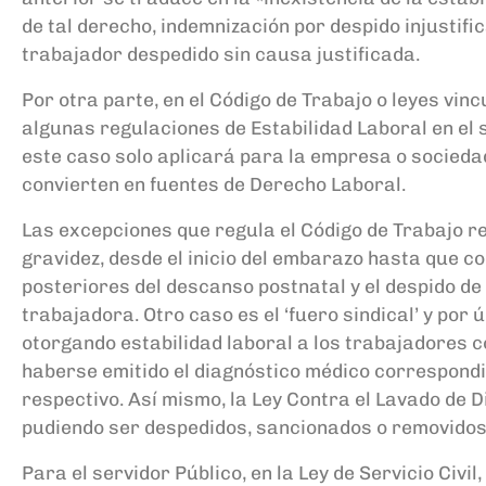
de tal derecho
,
indemnización por despido
injustif
trabajador
desp
edido sin causa justificada.
Por otra
parte,
en
el Código de Trabajo o leyes vin
alguna
s
regulaciones
de Estabilidad
Laboral en
el 
este caso solo aplicará
para la empresa o sociedad
convierten en fuentes de Derecho Laboral.
Las excepciones que regula el C
ódigo de Trabajo r
gravidez, desde el inicio del embarazo hasta
que c
poster
iores del
descanso postnatal
y
el despido de
trabajadora
.
O
tro cas
o es
el
‘f
uero
s
indical
’
y por
ú
otorgando
estabilidad laboral a los
t
rabajadores c
haberse emitido el diagnóstico médico correspond
respectivo
.
Así
mismo
,
la
Ley
Contra el
Lavado de Di
pudiendo ser despedidos, sancionados o removidos
Para el servidor Público, en la
Ley de Servicio Civil
,