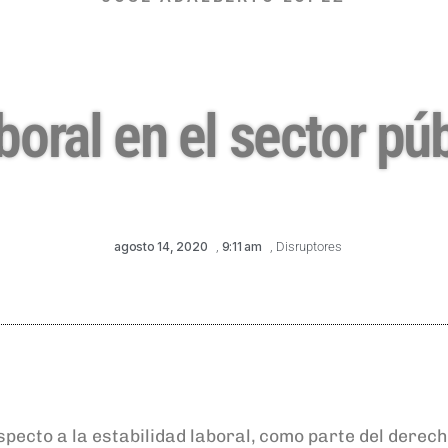
boral en el sector pú
agosto 14, 2020
,
9:11 am
,
Disruptores
especto a
la estabilidad
laboral
,
como parte del derech