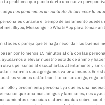
ra tu problema que puede darte una nueva perspectiva
n y luego nos pondremos en contacto. Al terminar la c
rpersonales durante el tiempo de aislamiento puedes 
Facetime, Skype, Messenger o WhatsApp para tomar un 
amistades o pareja que te haga recordar los buenos m
 pasar por lo menos 15 minutos al día con las person
a ayudarnos a elevar nuestro estado de ánimo y hacer
on otras personas al escucharlas atentamente y sin 
 ayudar reafirma que agregamos valor al mundo. En e
nuestros vecinos están bien, llamar un amigo, regalarl
arrollo y crecimiento personal, ya que es una necesi
 personas que amamos, amigos y familiares, nos ayuda
r pensamientos creencias distorsionadas sobre nosot