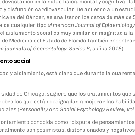
a devastación en la salud física, mental y cognitiva. 
vo y disfunción cardiovascular. De acuerdo a un estud
icana del Cáncer, se analizaron los datos de más de 
 de cualquier tipo (
American Journal of Epidemiology, 
l aislamiento social es muy similar en magnitud a la ob
 de Medicina del Estado de Florida también encontrar
e journals of Georontology: Series B, online 2018
).
ento social
dad y aislamiento, está claro que durante la cuarent
rsidad de Chicago, sugiere que los tratamientos que
obre los que están designadas a mejorar las habilida
ciales (
Personality and Social Psychology Review, Vol.
frontamiento conocida como “disputa de pensamiento
lmente son pesimistas, distorsionados y negativos. P