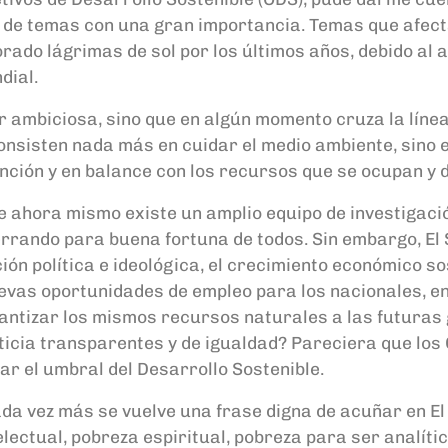
 de
temas
con una gran importancia
.
Temas que afect
orado lágrimas de sol por los últimos años, debido al 
dial.
r ambiciosa, sino que en algún momento cruza la línea
onsisten nada más en cuidar el medio ambiente, sino e
inción
y en balance con los recursos que se ocupan y d
 ahora mismo existe un amplio equipo de investigació
errando para buena fortuna de todos.
Sin embargo,
El
ación política e ideológica, el crecimiento económico s
uevas oportunidades de empleo para los nacionales, e
ntizar los mismos recursos naturales a las futuras g
sticia transparentes y de igualdad?
P
areciera que l
os
sar el umbral del Desarrollo Sostenible.
 cada vez más se vuelve una frase digna de acuñar en E
electual,
pobreza espiritual, pobreza para ser analític