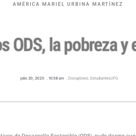
AMÉRICA MARIEL URBINA MARTÍNEZ
 ODS, la pobreza y 
julio 20, 2020
,
10:58 am
,
Disruptores
,
EstudiantesUFG
etivos de
D
esarrollo
S
ostenible (ODS)
, pude darme cue