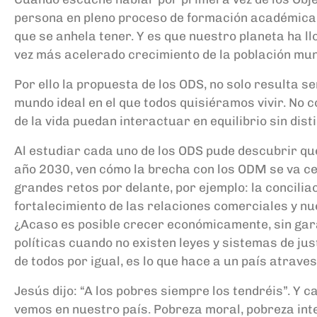
persona en pleno proceso de formación académic
a
que se anhela tener. Y es que nuestro planeta ha ll
vez más acelerado crecimiento de la población mun
Por ello la propuesta de los ODS,
no solo resulta se
mundo ideal en el que todos quisiéramos vivir. No c
de la vida puedan interactuar en equilibrio
sin dist
Al estudiar cada uno de los ODS pud
e
descubrir que
año 2030, ven cómo la brecha con los ODM se va c
grandes retos por delante,
p
o
r ejemplo
: la concili
fortalecimiento de las relaciones comerciales y n
¿Acaso es posible crecer económicamente, sin gara
políticas cuando no existen leyes y sistemas de ju
de todos por igual, es lo que hace a un país atrave
Jesús dijo: “A los pobres siempre los tendréis”. Y
vemos en nuestro país. Pobreza moral, pobreza int