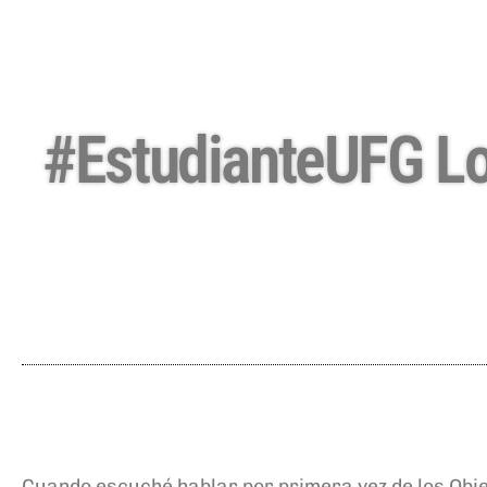
#EstudianteUFG Los
Cuando escuché hablar por primera vez de los O
bj