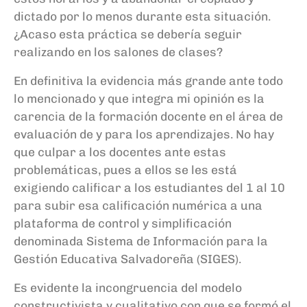
dictado por lo menos durante esta situación
.
¿Acaso esta práctica se
debería
se
guir
real
i
zando en los salones de clases?
En definitiva la evidencia más grande ante todo
lo
mencionado
y que integra
mi opinión
es la
carencia de la formación docente en el área de
evaluación
de y para los aprendizajes.
N
o hay
que culpar a los docentes ante estas
problemáticas
,
pues a ellos se les está
exigiendo calificar a los estudian
tes del 1 al 10
para subir esa calificación
numérica
a una
plataforma de control y simplificación
denominada Sistema de Información para la
Gestión Educativa Salvadoreña (SIGES).
Es evidente la incongruencia del modelo
constructivista y cualitativo
con que se formó el