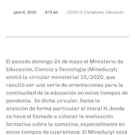
junio 6, 2020
,
9:13 am
,
COVID19
,
Disruptores
,
Educación
El pasado domingo 24 de mayo el Ministerio de
Educación, Ciencia y Tecnología
(Mineducyt)
emitió la circular ministerial 10/202
0
, que
resultó ser una serie de orientaciones para la
continuidad de la educación
en estos tiempos de
pandemia
.
En
dicha
circular
,
llama la
atención
de forma particular
el literal
H,
donde
se hace el
llamado a colocar la evaluac
ión
formativa sobre la sumativa
, especialmente
en
estos tiempos de cuarentena. El
M
ineducyt
está