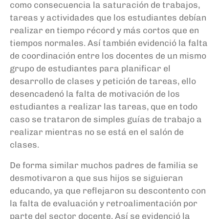
como consecuencia
la saturación de trabajos,
tareas y actividades que los estudiantes debían
realizar en tiempo
récord
y más
cortos que en
tiempos normales. A
sí también
evidenció
la falta
de coordinación entre los docentes de un mismo
grupo de estudiantes para planificar el
desarrollo de clases y petición
de tareas,
e
llo
desencadenó
la falta de motivación de los
estudiantes a realizar las tareas, que en todo
caso
se trataron de simples
guías
de trabajo
a
realizar mientras no se está en el salón de
clases.
De forma similar
muchos
padres de familia se
desmotivaro
n
a que sus hijos se siguieran
educando
,
ya que
reflejaro
n
su descontento
con
la falta de
evaluación y
retroalimentaci
ón por
parte del sector docente.
Así s
e evidenció
la