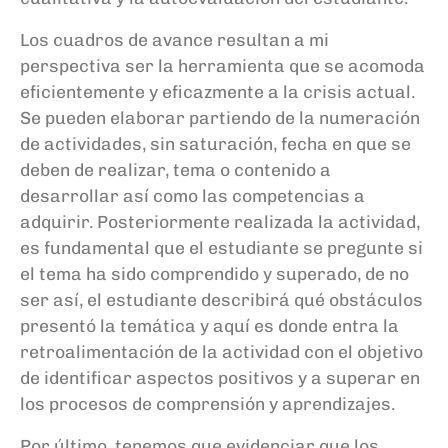
Los cuadros de avance resultan
a mi
perspectiva ser
la herramienta que se acomoda
eficientemente y eficazmente a la crisis actual.
Se puede
n
elaborar partiendo de la numeración
de actividad
es,
sin saturación, fecha en que se
deben de realizar, tema o contenido a
desarrollar
así
c
omo las competencias a
adquirir. P
osteriormente
realizada la actividad,
es fundamental que el estudiante se pregunt
e si
el tema ha sido comprendido
y superado, de no
ser
así
, el estudiante de
scribirá qu
é
obstáculos
presentó la temática y aquí es
donde entra la
retroalimentación de la actividad con el objetivo
de identificar aspectos positivos y a superar en
los procesos de comprensión y aprendizajes.
Por último
,
tenemos qu
e evidenciar que los