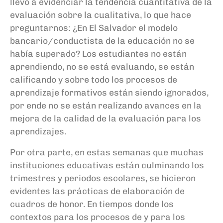
llevó
a evidenciar la tendencia cuantitativa de la
evalu
ación sobre la cualitativa, lo que
hace
preguntarnos
: ¿E
n El Salvador el modelo
bancario/conductista de la educación no
se
había superado? Los
estudiantes no están
aprendiendo, no se
está
evaluando
, se
está
n
califica
ndo
y sobre todo los procesos de
aprendizaje formativos están siendo ignorados,
por ende no se están realizando avances en la
mejora de la calidad de la evaluación para los
aprendizajes.
Por otra
parte,
en estas semanas que muchas
instituciones
educativas
están culminando
los
trimestres y periodos
escolares
,
se
hiciero
n
evidente
s
la
s
práctica
s
de elaboración de
cuad
ros de honor. En tiempos donde los
contextos
para los procesos
de y
para los