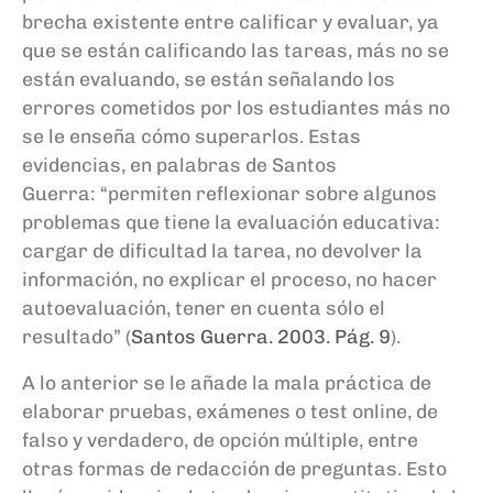
brecha
exis
tente entre calificar y evaluar,
ya
que
se están calificando las tareas
,
más no se
están evaluando
, se están señalando los
errores cometidos por los estudiantes más no
se le enseña cómo
superarlos.
Estas
evidencias, e
n palabras
de Santos
Guerra
:
“permiten reflexionar sobre algunos
problemas que tiene la evaluación educativa:
cargar de dificultad la tarea, no devolver la
información, no explicar el proceso, no hacer
autoevaluación, tener en cuenta sólo el
resultado
” (
Santos Guerra. 2003
. Pág. 9
).
A lo anterior se le añade
la mal
a
práctica
de
elaborar pruebas, exámenes
o
test o
n
line
, de
falso y verdadero, de opción múltiple, entre
otras
formas de redacción de preguntas
. E
st
o