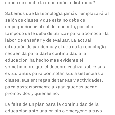
donde se recibe la educación a distancia?
Sabemos
que la tecnología jamás
remplazará
al
salón
de clases y que
esta
no
debe de
empequeñecer
el rol d
el docente, por ello
tampoco se
le
debe de utilizar para acomodar la
labor de enseñar y de
evaluar. L
a actual
situación de pandemia y e
l uso de la tecnología
requerida
para darle con
tinuidad a la
educación
,
ha hecho
más evidente el
sometimiento que el docent
e realiza sobre sus
estudiantes
par
a controlar sus asistencias a
clases,
sus
entrega
s
de tareas y actividades
,
para posteriormente juzgar
quienes serán
promovidos y
quiénes
no.
La falta de un plan para la continuidad de la
educación ante una crisis o emergencia
tuvo