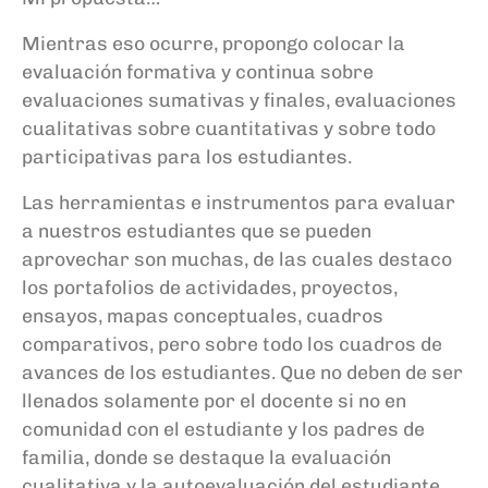
M
ientras eso ocurre
,
propongo colocar la
evaluación formativa y continua sobre
evaluaciones sumativas y
finales,
evaluaciones
cu
alitativas sobre cuantitati
vas y sobre todo
participativas para los estudiantes.
Las herramientas e instrumentos para evaluar
a nuestros estudiantes que se pueden
ap
rovechar son mucha
s,
de la
s cuales destac
o
los portafolios de actividades, proyectos,
ensayos, mapas conceptuales
, cuadros
comparativos,
pero sobre todo los cuadros de
avances de los estudiantes
. Q
ue no deben de ser
llenados solamente por el docente si no en
comunidad con el estudiante y los padre
s de
familia, donde se destaque
la evaluación
cualitativa y la autoevaluación del estudiante.