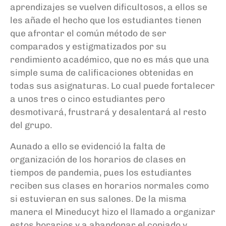
aprendizaje
s
se vuelven dificultosos
,
a ellos se
les añade
el hecho que los estudiantes tienen
que afrontar el
común
método
de ser
comparados y estigmatizados por su
rendimiento académico,
que no es más que
una
simple suma de calificaciones obtenidas en
todas sus asignaturas
. L
o cual puede fortalecer
a uno
s tres o cinco estudiantes pero
desmotivará
, frustrará y desalentará al
resto
del grupo.
A
unado a ello se evidenció
la falta de
organización de los horarios de clases en
tiempos de pandemia, pues los estudiantes
reciben sus clases en horarios normales como
si estuvieran en sus salones.
De la misma
manera
el M
ineducyt
hizo el llamado a
organizar
estos horarios y a
abandonar el copiado y