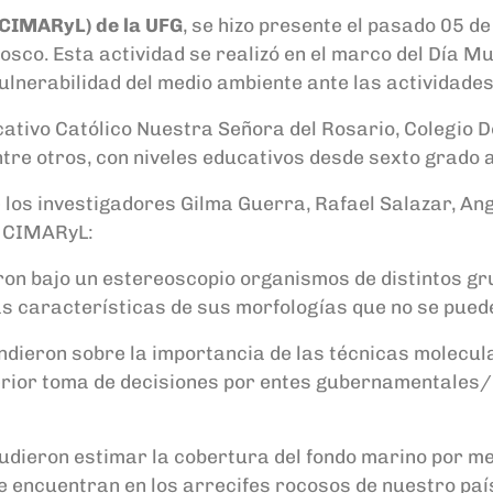
(CIMARyL) de la UFG
, se hizo presente el pasado 05 de
sco. Esta actividad se realizó en el marco del Día 
a vulnerabilidad del medio ambiente ante las actividad
cativo Católico Nuestra Señora del Rosario, Colegio 
tre otros, con niveles educativos desde sexto grado a
 los investigadores Gilma Guerra, Rafael Salazar, Ang
l CIMARyL:
ron bajo un estereoscopio organismos de distintos g
s características de sus morfologías que no se puede
ndieron sobre la importancia de las técnicas molecula
rior toma de decisiones por entes gubernamentales/pri
udieron estimar la cobertura del fondo marino por m
 encuentran en los arrecifes rocosos de nuestro paí