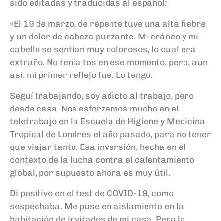
sido editadas y traducidas
al español
:
«E
l 19 de marzo
,
de repente
tuve una alta fiebre
y un dolor de cabeza punzante. Mi cráneo y mi
cabello se sentían muy dolorosos, lo cual era
extraño. No tenía tos en ese momento, pero
,
aun
así, mi primer reflejo fue: L
o
tengo.
Seguí trabajando, soy adicto al trabajo, pero
desde casa. Nos esforzamos mucho en el
teletrabajo en la Escuela de Higiene y Medicina
Tropical de Londres el año pasado, para no tener
que viajar tanto. Esa inversión, hecha en el
contexto de la lucha contra el calentamiento
global,
por supuesto
ahora
es
muy útil
.
Di positivo en el test de COVID-19, como
sospechaba. Me puse en aislamiento en la
habitación de invitados de mi casa. Pero la