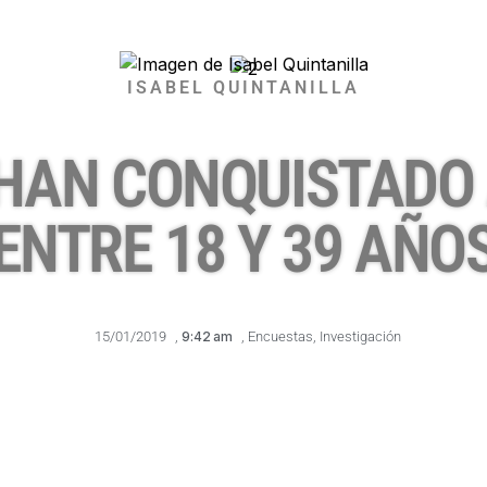
ISABEL QUINTANILLA
 HAN CONQUISTADO 
ENTRE 18 Y 39 AÑO
15/01/2019
,
9:42 am
,
Encuestas
,
Investigación