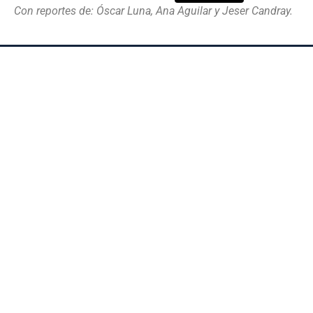
Con reportes de: Óscar Luna, Ana Aguilar y Jeser Candray.
VÓRTICE
Producto de periodismo y comunicación de la
ciencia de la Universidad Francisco Gavidia.
El Salvador, Centroamérica.