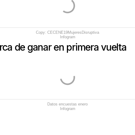
Copy: CECENE19MujeresDisruptiva
Infogram
rca de ganar en primera vuelta
Datos encuestas enero
Infogram