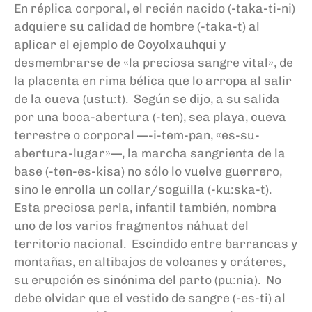
En réplica corporal, el recién nacido (-taka-ti-ni)
adquiere su calidad de hombre (-taka-t) al
aplicar el ejemplo de Coyolxauhqui y
desmembrarse de «la preciosa sangre vital», de
la placenta en rima bélica que lo arropa al salir
de la cueva (ustu:t). Según se dijo, a su salida
por una boca-abertura (-ten), sea playa, cueva
terrestre o corporal —-i-tem-pan, «es-su-
abertura-lugar»—, la marcha sangrienta de la
base (-ten-es-kisa) no sólo lo vuelve guerrero,
sino le enrolla un collar/soguilla (-ku:ska-t).
Esta preciosa perla, infantil también, nombra
uno de los varios fragmentos náhuat del
territorio nacional. Escindido entre barrancas y
montañas, en altibajos de volcanes y cráteres,
su erupción es sinónima del parto (pu:nia). No
debe olvidar que el vestido de sangre (-es-ti) al