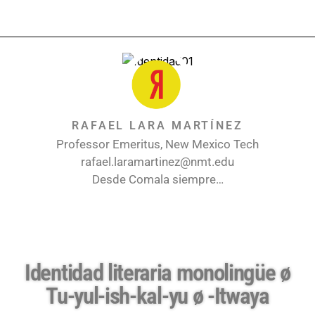
RAFAEL LARA MARTÍNEZ
Professor Emeritus, New Mexico Tech
rafael.laramartinez@nmt.edu
Desde Comala siempre…
Identidad literaria monolingüe ø
Tu-yul-ish-kal-yu ø -Itwaya