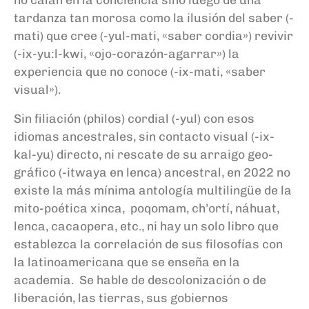
tardanza tan morosa como la ilusión del saber (-
mati) que cree (-yul-mati, «saber cordia») revivir
(-ix-yu:l-kwi, «ojo-corazón-agarrar») la
experiencia que no conoce (-ix-mati, «saber
visual»).
Sin filiación (philos) cordial (-yul) con esos
idiomas ancestrales, sin contacto visual (-ix-
kal-yu) directo, ni rescate de su arraigo geo-
gráfico (-itwaya en lenca) ancestral, en 2022 no
existe la más mínima antología multilingüe de la
mito-poética xinca, poqomam, ch’ortí, náhuat,
lenca, cacaopera, etc., ni hay un solo libro que
establezca la correlación de sus filosofías con
la latinoamericana que se enseña en la
academia. Se hable de descolonización o de
liberación, las tierras, sus gobiernos