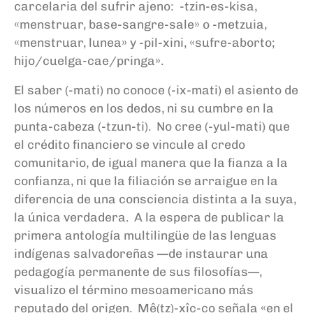
carcelaria del sufrir ajeno: -tzin-es-kisa,
«menstruar, base-sangre-sale» o -metzuia,
«menstruar, lunea» y -pil-xini, «sufre-aborto;
hijo/cuelga-cae/pringa».
El saber (-mati) no conoce (-ix-mati) el asiento de
los números en los dedos, ni su cumbre en la
punta-cabeza (-tzun-ti). No cree (-yul-mati) que
el crédito financiero se vincule al credo
comunitario, de igual manera que la fianza a la
confianza, ni que la filiación se arraigue en la
diferencia de una consciencia distinta a la suya,
la única verdadera. A la espera de publicar la
primera antología multilingüe de las lenguas
indígenas salvadoreñas —de instaurar una
pedagogía permanente de sus filosofías—,
visualizo el término mesoamericano más
reputado del origen. Mê(tz)-xîc-co señala «en el