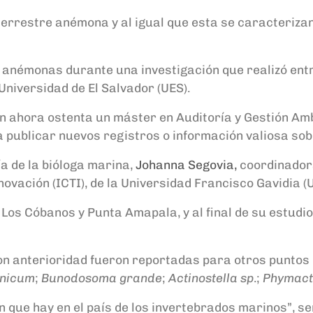
errestre anémona y al igual que esta se caracterizan 
e anémonas durante una investigación que realizó ent
 Universidad de El Salvador (UES).
n ahora ostenta un máster en Auditoría y Gestión Ambie
 a publicar nuevos registros o información valiosa sob
ía de la bióloga marina,
Johanna Segovia,
coordinadora
novación (ICTI), de la Universidad Francisco Gavidia (U
os Cóbanos y Punta Amapala, y al final de su estudio
n anterioridad fueron reportadas para otros puntos 
rnicum
;
Bunodosoma grande
;
Actinostella sp
.;
Phymacti
n que hay en el país de los invertebrados marinos”, s