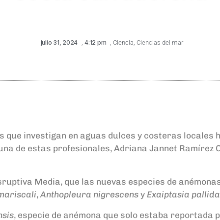
julio 31, 2024
,
4:12 pm
,
Ciencia
,
Ciencias del mar
 que investigan en aguas dulces y costeras locales 
una de estas profesionales, Adriana Jannet Ramírez Or
Disruptiva Media, que las nuevas especies de anémon
mariscali
,
Anthopleura nigrescens
y
Exaiptasia pallida
nsis
, especie de anémona que solo estaba reportada 