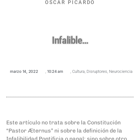
ÓSCAR PICARDO
Infalible…
marzo 14, 2022
,
10:24 am
,
Cultura
,
Disruptores
,
Neurociencia
Este artículo no trata sobre la Constitución
“Pastor Æternus” ni sobre la definición de la
Infalibilidad Pontificia o papal; sino sobre otro