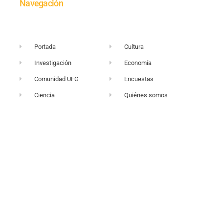
Navegación
Portada
Cultura
Investigación
Economía
Comunidad UFG
Encuestas
Ciencia
Quiénes somos
+503 2249-2716
vortice@ufg.edu.sv
Sitio web UFG
Punto 105
Realidad y Reflexión
Boletín