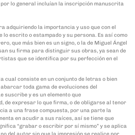
por lo general incluían la inscripción manuscrit
a
ra adquiriendo la importancia y uso que con el
e lo escrito o estampado y su persona. Es así como
rero
, que más bien es un signo, o la de Miguel Ángel
san su firma para distinguir sus obras, ya sean de
tistas que se identifica por su perfección en el
 la cual
consiste
en un conjunto de letras o bien
n abarcar toda gama de
evoluciones del
e suscribe y es un elemento que
d
,
de expresar lo que firma, o de obligarse al tenor
ncia
a una frase compuesta, por una
parte la
enta en acudir a sus raíces, a
sí se tiene que
gnifica “grabar o escribir por sí mismo” y se aplica
no del autor sin que la impresión se realice por