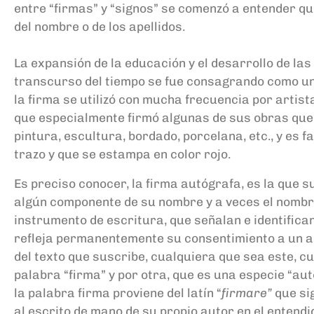
entre “firmas” y “signos” se comenzó a entender q
del nombre o de los apellidos
.
L
a expansión de la educación y el desarrollo de la
transcurso del tiempo se fue consagrando como un s
la firma se utilizó con mucha frecuencia por artist
que especialmente firmó algunas de sus obras que c
pintura, escultura, bordado, porcelana, etc., y es 
trazo y que se estampa en color rojo.
Es
preciso conocer, la firma
a
utógrafa,
es la que s
algún componente de su nombre y a veces el nomb
instrumento de escritura, que señalan e identifican 
refleja
permanentemente su
consentimiento a un a
del
texto que suscribe, cualquiera que sea este, c
u
palabra “firma” y por otra, que es una especie “aut
la
palabra firma proviene del latín
“
firmare
”
que sig
al escrito de mano de
su propio autor en el entendi