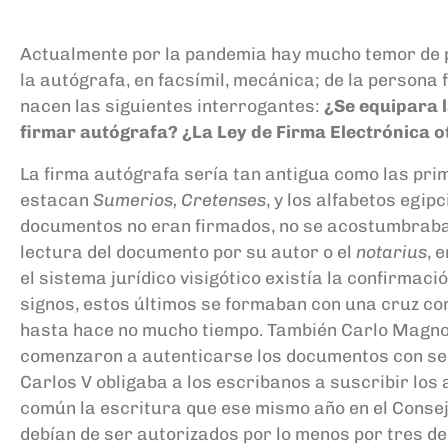
Actualmente por
la
pandemia hay
mucho temor
de 
la
a
utógrafa, en facsímil, mecánica
;
d
e la
persona f
nacen las
siguientes
interrogantes
:
¿Se
equipara
firmar
a
utógrafa? ¿La
Ley de Firma
Electrónica o
La firma autógrafa sería tan antigua como las prim
estacan
Sumerios, Cretenses
, y los alfabetos egipc
documentos no eran firmados, no se acostumbraba 
lectura del documento por su autor o el
notarius
, 
el
s
istema
j
urídico
v
isigótico existía la confirmac
signos, e
stos últimos se formaban con una cruz con 
hasta hace no mucho tiempo
.
T
ambién
Carlo Magn
comenzaron a autenticarse los documentos con se
Carlos
V
obligaba a los escribanos a suscribir los
común la escritura que ese mismo año en el Consej
debían de ser autorizados por lo menos por tres de