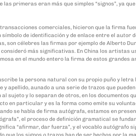
ue
las primeras eran más que simples “signos”, ya que 
s transacciones comerciales, hicieron que la firma fue
ímbolo de identificación y de enlace entre el autor d
as, son célebres las firmas por ejemplo de Alberto
Du
onsideró más significativas. En China los artistas u
famosa en el mundo entero la firma de estos grandes ar
uscribe la persona natural con su propio puño y
letra
re
y apellido, aunado a una serie de trazos que puede
al sujeto y lo
separan de otros, en los documentos qu
cto en particular y es la forma como emite su
volunta
ando se ha
bla de firma autógrafa, estamos en prese
ógrafa”, el proceso de
definición gramatical se fun
dam
nifica “afirmar, dar fuerza”, y el
vocablo autógrafo
si
do que los signos o trazos han de ser hechos por la
ma