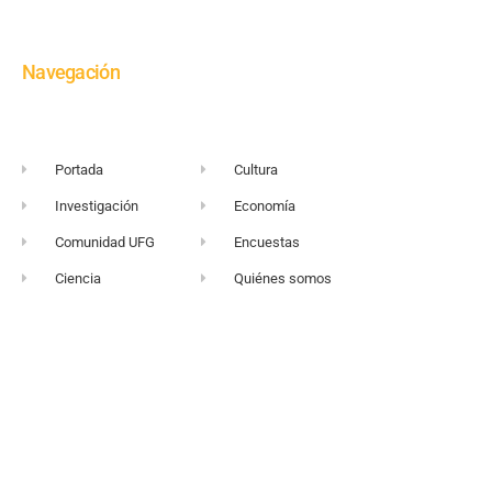
Navegación
Portada
Cultura
Investigación
Economía
Comunidad UFG
Encuestas
Ciencia
Quiénes somos
+503 2249-2716
Sitio web UFG
vortice@ufg.edu.sv
Punto 105
Realidad y Reflexión