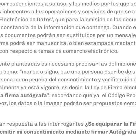
 correspondientes a su uso; y los medios por los que s
s inherentes a las operaciones y servicios de que se t
Electrónico de Datos
’
, que para
la emisión de los docu
 constancia de la información que contenga. Cuando e
 documentos podrán ser sustituidos por un mensaje de
firma podrá ser manuscrita, o bien estampada mediant
c
on respecto a temas de
comercio electrónico.
ente planteadas
es necesario precisar las definicione
fa como
:
“marca o signo, que una persona escribe de 
sona como prueba del consentimiento y verificación d
ente ya está vigente, es decir la Ley de Firma electró
na firma autógrafa
”, recordando que ya
el Código Pro
 voz, los datos o la imagen podrán ser propuestos com
ar respuesta a las
interrogantes
¿Se equiparar la Fi
emitir mi consentimiento mediante firmar Autógraf