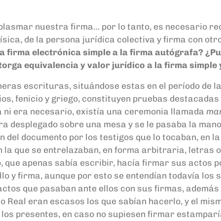
plasmar nuestra firma
…
por lo tanto
,
es
necesario re
ísica, de
la
persona jurídica colectiva
y firma con
otr
la
f
irma electrónica simple a la firma autógrafa? ¿P
torga
e
quivalencia y
v
alor
j
urídico a
la
firma simple 
eras escrituras, situándose estas en el período de la
ios, fenicio y griego
,
constituyen pruebas destacadas 
ni era necesario, existía una ceremonia llamada
man
era desplegado sobre una mesa y se le pasaba la mano
ión del documento por los
testigos que lo tocaban, e
n l
la que se entrelazaban, en forma arbitraria, letras o
o
,
que apenas sabía escribir
,
hac
í
a firmar
sus actos po
llo y
firma,
aunque por esto se entendían todavía los 
 actos que pasaban ante ellos con su
s firmas, además 
o Real eran escasos los que sabían hacerlo, y el mis
 los presentes, en caso no supiesen firmar estamparí