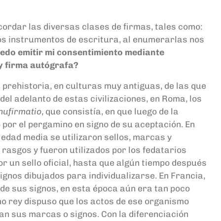
cordar
las
diversas clases
de firmas, tales como:
os instrumentos de escritura
, al enumerarlas
nos
uedo emitir mi consentimiento mediante
y firma autógrafa?
 prehistoria, en culturas muy antiguas, de las que
del a
delanto de estas civilizaciones, e
n Roma, los
ufirmatio
, que consistía, en que luego de la
 por el perg
amino en signo de su aceptación
. En
a
e
dad
m
edia se
utiliz
aron
sellos, marcas y
 rasgos y fueron utilizados por los fedata
rios
r un sello oficial, hasta que algún tiempo después
signos
dibujados para individualizarse
.
E
n
Francia,
de sus signos,
en esta época
a
ú
n
era
tan poco
mo rey dispuso que los actos de ese organismo
an sus marcas o signos. Con la diferenciación