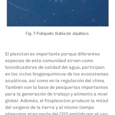
Fig. 7. Poliqueto. Bahía de Jiquilisco.
E
l plancton e
s
importante
porque
diferentes
especies de esta comunidad
sirven
como
bioindicadores de calidad del agua, participa
n
en los ciclos biogeoquímicos de
los
ecosistema
s
acuático
s, así como
en la regulación del clima
.
También son la base de pesquerías importantes
para la generación de trabajo y alimento a nivel
global.
Además,
el fitoplancton produce la mitad
del oxigeno de
l
a
t
ierra y al mismo tiempo
almacena
gran parte
del C
O
2
emitid
o
por
el uso