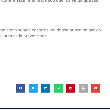
olor en las familias, dado que los virus que las
tante como somos nosotros, en donde nunca ha habido
l área de la prevención”