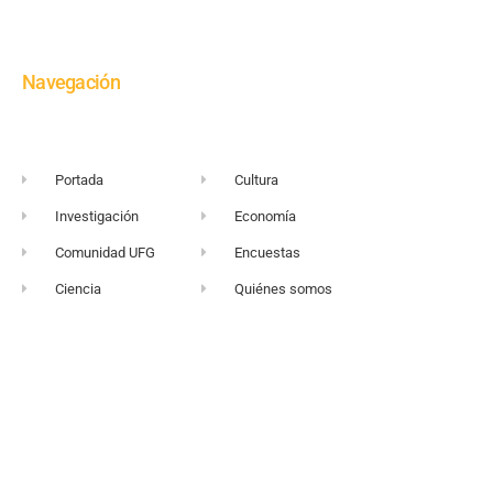
Navegación
Portada
Cultura
Investigación
Economía
Comunidad UFG
Encuestas
Ciencia
Quiénes somos
+503 2249-2716
Sitio web UFG
vortice@ufg.edu.sv
Punto 105
Realidad y Reflexión