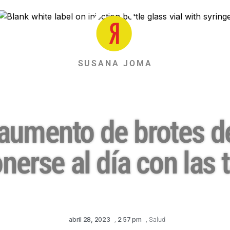
SUSANA JOMA
 aumento de brotes d
onerse al día con las
abril 28, 2023
,
2:57 pm
,
Salud