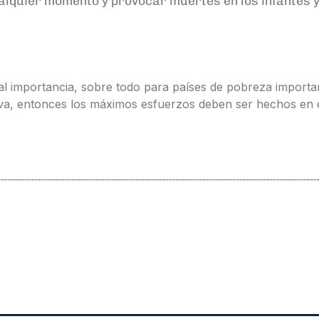
lquier momento y provocar muertes en los infantes y d
ial importancia, sobre todo para países de pobreza impor
iva, entonces los máximos esfuerzos deben ser hechos en e