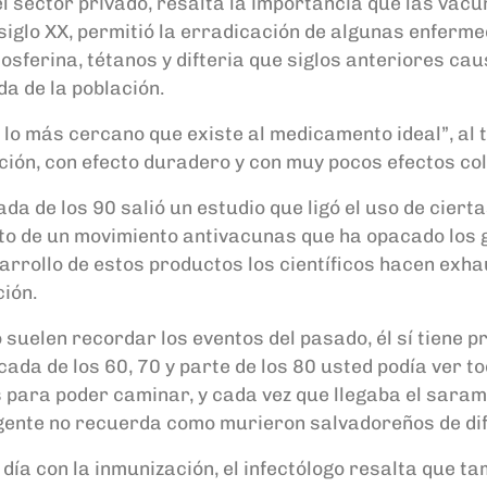
del sector privado, resalta la importancia que las vac
iglo XX, permitió la erradicación de algunas enfermed
 tosferina, tétanos y difteria que siglos anteriores c
a de la población.
o más cercano que existe al medicamento ideal”, al 
ción, con efecto duradero y con muy pocos efectos col
a de los 90 salió un estudio que ligó el uso de ciertas
nto de un movimiento antivacunas que ha opacado los 
arrollo de estos productos los científicos hacen exh
ión.
suelen recordar los eventos del pasado, él sí tiene 
década de los 60, 70 y parte de los 80 usted podía ver 
para poder caminar, y cada vez que llegaba el saramp
gente no recuerda como murieron salvadoreños de difte
 día con la inmunización, el infectólogo resalta que t