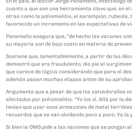
En el país, el doctor Jorge Panameño, infectólogo 
cuanto a que son una herramienta clave que, en el s
otras como la poliomielitis, el sarampión, rubeola,
favorecido un incremento en las expectativas de vid
Panameño asegura que, “de hecho las vacunas son l
su mayoría son de bajo costo en materia de preven
Sostiene que, lamentablemente, a partir de las décad
demostró que era fraudulento, dio pie al surgimie
que carece de lógica considerando que para el des
además pasan muchas etapas antes de su aprobac
Argumenta que a pesar de que los salvadoreños no 
afectados por poliomielitis
:
“
Yo los ví. Allá por la 
tenían que usar esos armazones de metal terribles 
recuerdos que se van olvidando poco a poco. Ya la 
Si bien la OMS pide a las naciones que se pongan al