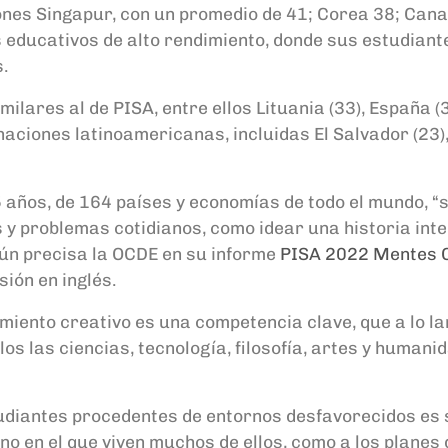
iones
Singapur, con un promedio de 41; Corea 38; Cana
as educativos de alto rendimiento, donde sus estudian
.
lares al de PISA, entre ellos Lituania (33), España (
aciones latinoamericanas, incluidas El Salvador (23)
5 años, de 164 países y economías de todo el mundo, 
s y problemas cotidianos, como idear una historia int
gún precisa la OCDE en su informe
PISA 2022 Mentes C
ión en inglés.
miento creativo es una competencia clave, que a lo la
los las ciencias, tecnología, filosofía, artes y huma
udiantes procedentes de entornos desfavorecidos es s
torno en el que viven muchos de ellos, como a los plan