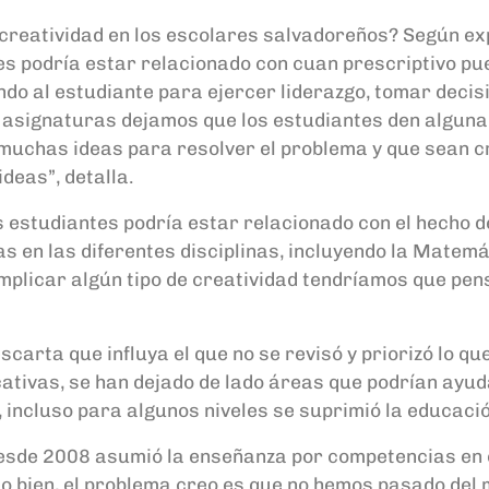
n creatividad en los escolares salvadoreños?
Según exp
es podría estar relacionado con cuan prescriptivo pue
ando al estudiante para ejercer liderazgo, tomar dec
 asignaturas dejamos que los estudiantes den alguna i
 muchas ideas para resolver el problema y que sean c
deas”, detalla.
los estudiantes podría estar relacionado con el hecho
vas en las diferentes disciplinas, incluyendo la Mat
implicar algún tipo de creatividad tendríamos que pen
carta que influya el que no se revisó y priorizó lo que
ativas, se han dejado de lado áreas que podrían ayu
, incluso para algunos niveles se suprimió la educació
r desde 2008 asumió la enseñanza por competencias en 
 bien, el problema creo es que no hemos pasado del mo