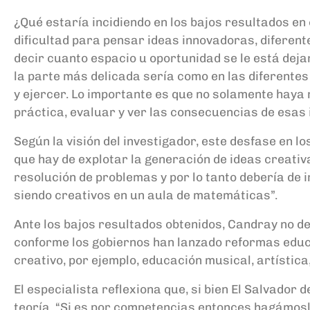
¿Qué estaría incidiendo en los bajos resultados e
dificultad para pensar ideas innovadoras, diferent
decir cuanto espacio u oportunidad se le está dej
la parte más delicada sería como en las diferentes
y ejercer. Lo importante es que no solamente haya
práctica, evaluar y ver las consecuencias de esas i
Según la visión del investigador, este desfase en 
que hay de explotar la generación de ideas creati
resolución de problemas y por lo tanto debería de 
siendo creativos en un aula de matemáticas”.
Ante los bajos resultados obtenidos, Candray no des
conforme los gobiernos han lanzado reformas educ
creativo, por ejemplo, educación musical, artística
El especialista reflexiona que, si bien El Salvado
teoría. “Si es por competencias entonces hagámoslo