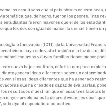
como los resultados que el país obtuvo en esta área, 
Matemática que, de hecho, fueron los peores. Tras rev
 las estudiantes fueron mayores que el de los estudia
porque los dos son igual de malos; las niñas tienen un
ecnología e Innovación (ICTI), de la Universidad Franci
creatividad haya sido visto también a la luz de las d
con menos recursos y cuyas familias tienen menor pod
e este nuevo bajo resultado, enfatiza que para explor
 estudiante genera ideas diferentes sobre un determina
de ver si esas ideas diferentes que ha generado realme
nnovadoras que ha creado es capaz de evaluarlas, poner
o los resultados muestran que en esas tres facetas (
enen mayor problema es la de creatividad, es decir qu
, subraya el especialista educativo.