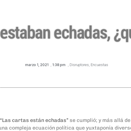
 estaban echadas, ¿
marzo 1, 2021
,
1:38 pm
,
Disruptores
,
Encuestas
“Las cartas están echadas”
se cumplió; y más allá de
na compleja ecuación política que yuxtaponía diverso