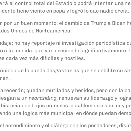
ará el control total del Estado o podrá intentar una 
idente tiene viento en popa y logró lo que nadie creía.
an por un buen momento; el cambio de Trump a Biden 
tados Unidos de Norteamérica.
ndaje; no hay reportaje ni investigación periodística 
 a la medida, que van creciendo significativamente.
L
es cada vez más difíciles
y hostiles
.
o único que lo puede desgastar es que se debilite su s
enen.
arecerán; quedan mutilados y heridos, pero con la cap
riesgan a un
rebranding
, renuevan su liderazgo y logr
u historia con bajos números, posiblemente son muy 
cando una lógica más municipal en dónde puedan demos
el entendimiento y el diálogo con los perdedores, dis