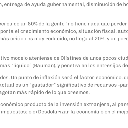
n
, entrega de ayuda
gubernamental
,
disminución de h
c
erca de un 80% de la gente “no tiene nada que perder
porta el crecimiento económico, situación fiscal, au
más crítico
es muy reducido, no llega al 20%; y un por
ivo modelo ateniense de Clísti
nes de un
os pocos ciud
 más “líquido” (Bauman), y penetra en los entresijos d
dos. Un punto de inflexión
será el factor económico, d
ctual es un “gastador” significativo de recursos -para
 agotan
más rápido de lo que creemos
.
económico producto de la inversión extranjera, a
l par
impuestos; o c)
Desdolarizar la economía o en el mejo