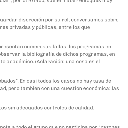
cial”; por otro lado, suelen haber enfoques muy
guardar discreción por su rol, conversamos sobre
es privadas y públicas, entre los que
e presentan numerosas fallas: los programas en
observar la bibliografía de dichos programas, en
xto académico. (Aclaración: una cosa es el
obados”. En casi todos los casos no hay tasa de
idad, pero también con una cuestión económica: las
itos sin adecuados controles de calidad.
nota a todo el grupo que no participa por “razones