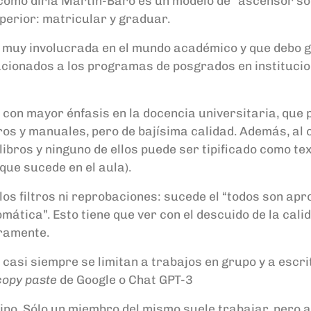
; como diría Martín-Baró es un modelo de “ascensor so
perior: matricular y graduar.
á muy involucrada en el mundo académico y que debo 
ionados a los programas de posgrados en institucion
s con mayor énfasis en la docencia universitaria, qu
os y manuales, pero de bajísima calidad. Además, al 
ibros y ninguno de ellos puede ser tipificado como te
que sucede en el aula).
os filtros ni reprobaciones: sucede el “todos son apr
ática”. Esto tiene que ver con el descuido de la cal
eramente.
 casi siempre se limitan a trabajos en grupo y a escr
copy paste
de Google o Chat GPT-3
uipo. Sólo un miembro del mismo suele trabajar, pero a