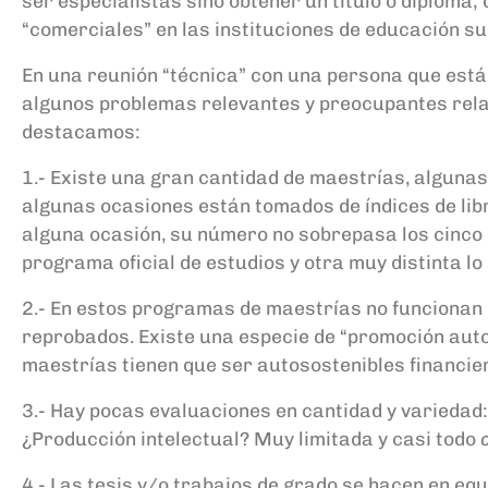
ser especialistas sino obtener un título o diploma
“comerciales” en las instituciones de educación su
En una reunión “técnica” con una persona que est
algunos problemas relevantes y preocupantes relac
destacamos:
1.- Existe una gran cantidad de maestrías, alguna
algunas ocasiones están tomados de índices de libr
alguna ocasión, su número no sobrepasa los cinco l
programa oficial de estudios y otra muy distinta lo 
2.- En estos programas de maestrías no funcionan l
reprobados. Existe una especie de “promoción autom
maestrías tienen que ser autosostenibles financi
3.- Hay pocas evaluaciones en cantidad y variedad:
¿Producción intelectual? Muy limitada y casi todo
4.- Las tesis y/o trabajos de grado se hacen en eq