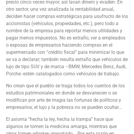
precio cinco veces mayor; así lavan dinero
y evaden
. En
otro sector, una vez analizada la rentabilidad anual,
deciden hacer compras estratégicas para usufructo de los
accionistas (vehículos, propiedades, etc.), pero todo a
nombre de la empresa para reportar menos utilidades y
pagar menos impuestos. No es extraño, ver a empleados
o esposas de empresarios haciendo compras en el
supermercado con “crédito fiscal” para minimizar lo que
se va a declarar; también resulta extraño que vehículos de
lujo
de tipo SUV y
de marca –BMW,
Mercedes
Benz, Audi,
Porche-
esté
n catalogados como vehículos de trabajo
.
No crean que el pueblo se traga todos los cuentos de los
estudios patrimoniales en donde se desvanecen o se
modifican por arte de magia las fortunas de políticos y
empresarios; el lujo y la pobreza no se pueden ocultar…
El axioma “hecha la ley, hecha la trampa” hace que
algunos se tomen la medicina amarga, mientras que
otros tomen whiskey importado
..
. Por esta razón en