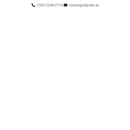
+503 2249-2716
vortice@ufg.edu.sv
Sitio web UFG
Punto 105
Realidad y Reflexión
Boletín
SUSCRÍBETE