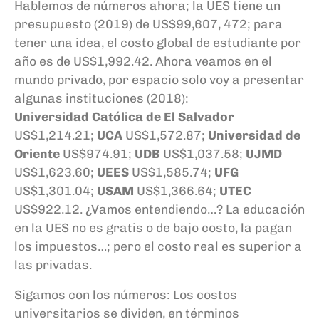
Hablemos de números ahora; la UES tiene un
presupuesto (2019) de US$99,607, 472; para
tener una idea
,
el costo global de estudiante por
año es de US$1,992.42. Ahora veamos en el
mundo privado, por espacio solo voy a presentar
algunas instituciones
(2018)
:
U
niversidad
C
atólica de
E
l
S
alvador
US$1,214.21;
UCA
US$1,572.87;
U
niversidad de
Oriente
US$974.91;
UDB
US$1,037.58;
UJMD
US$1,623.60;
UEES
US$1,585.74;
UFG
US$1,301.04;
USAM
US$1,366.64;
UTEC
US$922.12. ¿
Vamos entendiendo…?
La educación
en la
UES no es gratis o de bajo costo, la pagan
los impuestos…
; pero el costo real es superior a
las privadas.
Sigamos con los números: Los costos
universitarios se dividen, en términos