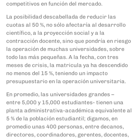
competitivos en función del mercado.
La posibilidad descabellada de reducir las
cuotas al 50
%, no sólo afectaría al desarrollo
científico, a la proyección social y a la
contracción docente, sino que po
n
dría en riesgo
la operación de muchas universidades, sobre
todo las más pequeñas. A la fecha, con tres
meses de crisis, la matricula ya
ha
descendido
no menos del 15
%, teniendo un impacto
presupuestario en la operación universitaria.
En promedio, las universidades grandes
–
entre
5,000
y
15,000 estudiantes- tienen una
planta administrativa-académica equivalente al
5
% de la población estudiantil; digamos, en
promedio unas 400 personas, entre
d
ecanos,
d
irectores,
c
oordinadores,
g
erentes,
d
ocentes,