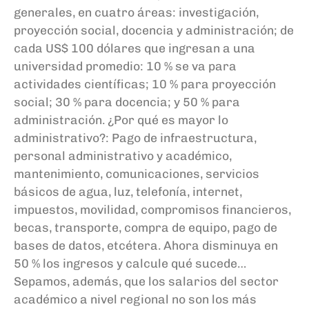
generales,
en cuatro
áreas:
i
nvestiga
ción,
p
royección
s
ocial,
d
ocencia y
a
dministración; de
cada US$ 100 dólares que ingresan a una
universidad promedio: 10
% se va para
actividades científicas; 10
% para proyección
social; 30
% para docencia; y 50
% para
administración. ¿Por qué es mayor lo
administrativo?: Pago de infraestructura,
personal administrativo y académico,
mantenimiento, comunicaciones, servicios
básicos de agua, luz, telefonía, internet,
impuestos, movilidad, compromisos financieros,
becas, transporte, compra de equipo, pago de
bases de datos, etcétera. Ahora disminuya en
50
% los ingresos y calcule qué sucede…
Sepamos, además, que los salarios del sector
académico a nivel regional no son los más