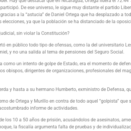
er. Hay que destacar que en Nicaragua, Ortega lidera el 72.44 %
rticipó. De ese universo, le sigue muy distante el partido Liber
, gracias a la “astucia” de Daniel Ortega que ha desplazado a to
elecciones, ya que la población se ha distanciado de la oposic
udicial, sin violar la Constitución?
ortó en público todo tipo de ofensas, como la del universitario 
iel, y no una salida al tema de pensiones del Seguro Social.
como un intento de golpe de Estado, era el momento de defender
 los obispos, dirigentes de organizaciones, profesionales del mag
da y hasta a su hermano Humberto, exministro de Defensa, quie
erno de Ortega y Murillo en contra de todo aquel “golpista” que
u acostumbrado informe de actividades.
e los 10 a 50 años de prisión, acusándolos de asesinatos, amen
choque, la fiscalía argumenta falta de pruebas y de individualiz