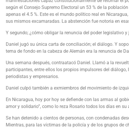
manifestaciones capaz constitucionalmente de retomar el pod
según el Consejo Supremo Electoral un 53 % de la población pa
apenas el 4.5 %. Este es el mundo político real en Nicaragua
sus mismos excamaradas. La abstención fue notoria en esas 
Y segundo; ¿cómo obligar la renuncia del poder legislativo y j
Daniel jugó su única carta de conciliación; el diálogo. Y sop
tema de fondo en la cabeza de Alemán era la renuncia de Dan
Una semana después, contraatacó Daniel. Llamó a la revuelta 
participantes, entre ellos los propios impulsores del diálogo,
periodistas y empresarios.
Daniel culpó también a exmiembros del movimiento de izquier
En Nicaragua, hoy por hoy se defiende con las armas al gobi
amor y solidario”, como lo reza Rosario todos los días en s
Se han detenido a cientos de personas, con condenadas desd
Mientras, para las víctimas de la policía y de los grupos de 