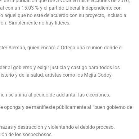
 de la población que fue a votar en las elecciones de 2016,
al con un 15.03 % y el partido Liberal Independiente con
do aquel que no esté de acuerdo con su proyecto, incluso a
ión. Simplemente no hay líderes.
Lester Alemán, quien encaró a Ortega una reunión donde el
 al gobierno y exigir justicia y castigo para todos los
isterio y de la salud, artistas como los Mejía Godoy,
n se uniría al pedido de adelantar las elecciones.
 se oponga y se manifieste públicamente al “buen gobierno de
azas y destrucción y violentando el debido proceso.
ación de los sospechosos.