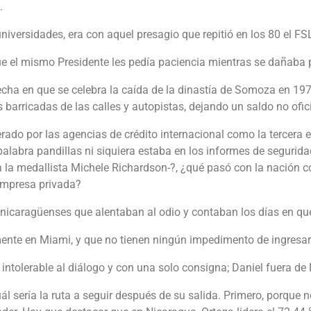
.
niversidades, era con aquel presagio que repitió en los 80 el FS
que el mismo Presidente les pedía paciencia mientras se dañab
, fecha en que se celebra la caída de la dinastía de Somoza en 
 barricadas de las calles y autopistas, dejando un saldo no of
rado por las agencias de crédito internacional como la tercera 
labra pandillas ni siquiera estaba en los informes de segurida
 la medallista Michele Richardson-?, ¿qué pasó con la nación c
 empresa privada?
 nicaragüenses que alentaban al odio y contaban los días en que
mente en Miami, y que no tienen ningún impedimento de ingresar 
 intolerable al diálogo y con una solo consigna; Daniel fuera de 
l sería la ruta a seguir después de su salida. Primero, porque n