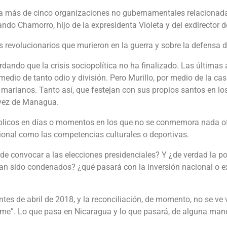
a a más de cinco organizaciones no gubernamentales relacionada
ndo Chamorro, hijo de la expresidenta Violeta y del exdirector de
 revolucionarios que murieron en la guerra y sobre la defensa d
rdando que la crisis sociopolítica no ha finalizado. Las últimas 
medio de tanto odio y división. Pero Murillo, por medio de la c
 marianos. Tanto así, que festejan con sus propios santos en lo
hávez de Managua.
blicos en días o momentos en los que no se conmemora nada ofici
cional como las competencias culturales o deportivas.
e convocar a las elecciones presidenciales? Y ¿de verdad la pob
an sido condenados? ¿qué pasará con la inversión nacional o e
ntes de abril de 2018, y la reconciliación, de momento, no se ve 
ome”. Lo que pasa en Nicaragua y lo que pasará, de alguna maner