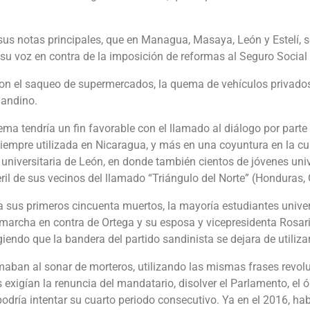
us notas principales, que en Managua, Masaya, León y Estelí, se
 su voz en contra de la imposición de reformas al Seguro Social 
on el saqueo de supermercados, la quema de vehículos privados y
Sandino.
lema tendría un fin favorable con el llamado al diálogo por par
 siempre utilizada en Nicaragua, y más en una coyuntura en la c
iversitaria de León, en donde también cientos de jóvenes univer
ril de sus vecinos del llamado “Triángulo del Norte” (Honduras,
ba sus primeros cincuenta muertos, la mayoría estudiantes univer
marcha en contra de Ortega y su esposa y vicepresidenta Rosari
endo que la bandera del partido sandinista se dejara de utiliza
maban al sonar de morteros, utilizando las mismas frases revolu
igían la renuncia del mandatario, disolver el Parlamento, el órg
 podría intentar su cuarto periodo consecutivo. Ya en el 2016, 