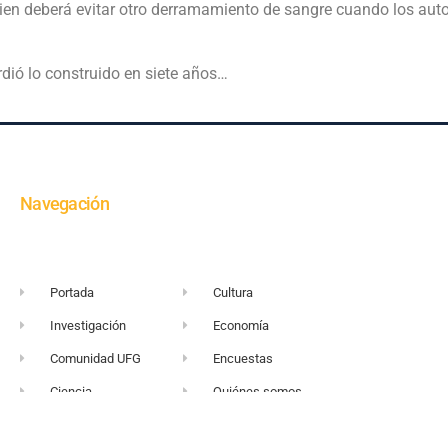
uien deberá evitar otro derramamiento de sangre cuando los a
dió lo construido en siete años…
Navegación
Portada
Cultura
Investigación
Economía
Comunidad UFG
Encuestas
Ciencia
Quiénes somos
+503 2249-2716
Sitio web UFG