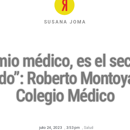
SUSANA JOMA
mio médico, es el sec
o”: Roberto Montoya
Colegio Médico
julio 24, 2023
,
3:53 pm
,
Salud