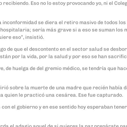
recibiendo. Eso no lo estoy provocando yo, ni el Cole
a inconformidad se diera el retiro masivo de todos los
ospitalaria; sería más grave si a eso se suman los m
ere eso”, insistió.
sgo de que el descontento en el sector salud se desbor
stán por la vida, por la salud y por eso se han sacrif
e, de huelga de del gremio médico, se tendría que hac
irió sobre la muerte de una madre que recién había d
a quien le practicó una cesárea. Ese fue capturado.
con el gobierno y en ese sentido hoy esperaban tener
erda el adagio aquel de si quieres la paz prepárate pa