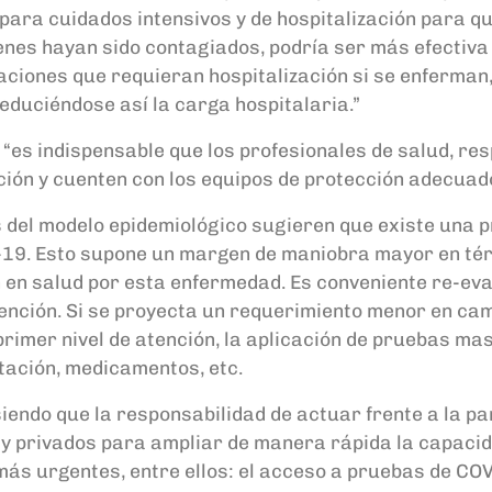
ara cuidados intensivos y de hospitalización para qu
nes hayan sido contagiados, podría ser más efectiva
caciones que requieran hospitalización si se enferman,
educiéndose así la carga hospitalaria.”
 “es indispensable que los profesionales de salud, r
ión y cuenten con los equipos de protección adecuad
 del modelo epidemiológico sugieren que existe una pr
19. Esto supone un margen de maniobra mayor en tér
 en salud por esta enfermedad. Es conveniente re-eva
ención. Si se proyecta un requerimiento menor en cam
rimer nivel de atención, la aplicación de pruebas masi
tación, medicamentos, etc.
iendo que la responsabilidad de actuar frente a la pa
 y privados para ampliar de manera rápida la capacid
 más urgentes, entre ellos: el acceso a pruebas de CO