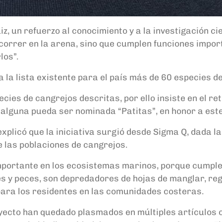
z, un refuerzo al conocimiento y a la investigación ci
correr en la arena, sino que cumplen funciones impor
los”.
 la lista existente para el país más de 60 especies 
pecies de cangrejos descritas, por ello insiste en el r
o alguna pueda ser nominada “Patitas”, en honor a est
explicó que la iniciativa surgió desde Sigma Q, dada 
 las poblaciones de cangrejos.
mportante en los ecosistemas marinos, porque cumple
ves y peces, son depredadores de hojas de manglar, r
 para los residentes en las comunidades costeras.
yecto han quedado plasmados en múltiples artículos c