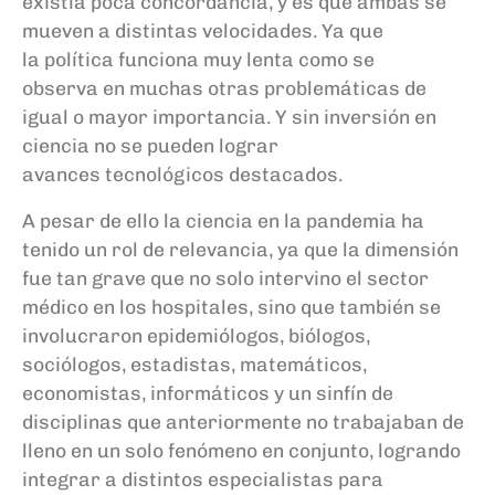
e
xistía
poca concordancia
, y es que ambas
se
mueven
a distintas velocidades.
Ya que
la
política
funciona muy lenta
como se
observ
a
en
muchas otras
problemáticas
de
igual o mayor
importancia.
Y sin inversión en
ciencia no se pueden lograr
avances
tecnológicos
de
stacados
.
A pesar de ello l
a ciencia en la pandemia ha
tenido un rol de relevancia, ya que la dimensión
fue tan grave que no solo intervino el sector
médico en los hospitales, sino que también se
involucraron epidemiólogos, biólogos,
sociólogos, estadistas, matemáticos,
economistas, informáticos y un sinfín de
disciplinas que anteriormente no trabajaban de
lleno en un solo fenómeno en conjunto, logrando
integrar a distintos especialistas para