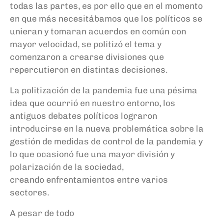
todas las partes
, e
s
por ello
que
en el momento
en que
más
necesitábamos que los políticos se
unieran y tomaran
acuerdos
en común con
mayor velocidad, se politiz
ó
el tema y
comenzaron a crearse divisiones que
repercutieron en distintas decisiones
.
L
a politización de la
pandemia
fue una pésima
idea que ocurrió en
nuestro
entorno,
los
antiguos debates políticos lograron
introducirse en la
nueva
problemática sobre
la
gestión de medidas de control de la pandemia y
lo que ocasion
ó
fue una mayor división y
polarización de la sociedad,
creando
enfrentamientos
entre varios
sectore
s
.
A pesar de todo