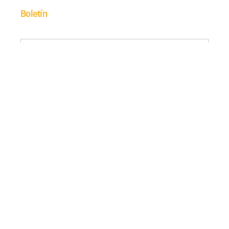
Boletín
SUSCRÍBETE
© 2025 TODOS LOS DERECHOS RESERVADOS.