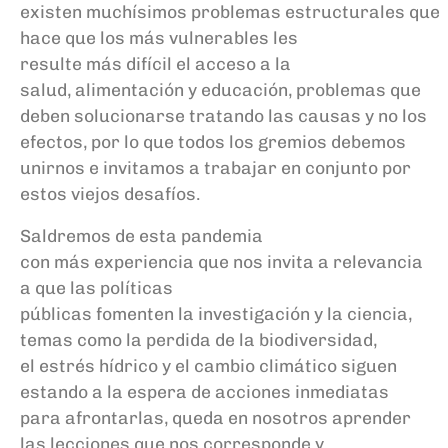
existen
muchísimos
problemas
estructurales
que
hace que los
más
vulnerables les
resulte
más
difícil
el acceso a la
salud,
alimentación
y
educación
,
problemas que
deben
solucionarse tratando las causas y no los
efectos, por lo que
todos los
gremios debemos
unirnos e invitamos
a tra
bajar en conjunto por
estos viejos
desafíos
.
S
aldremos de esta pandemia
con
más
experiencia que nos invita a
relevancia
a
que
las
políticas
públicas
foment
en
la
investigación
y la ciencia,
temas como la
perdida
de la bio
diversidad,
el
estrés
hídrico
y el cambio
climático
siguen
estando a la espera de
acciones
inmediatas
para afrontarlas,
queda en nosotros aprender
las lecciones
que
nos corresponde y