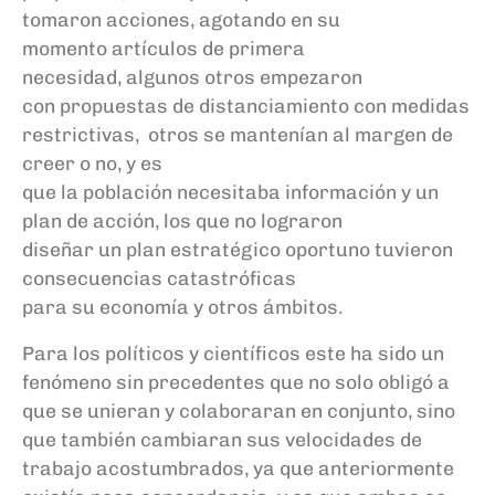
tomaron acciones,
agotando en su
momento
artículos
de primera
necesidad,
algunos
otros empezaron
con
propuestas de distanciamiento con medidas
restrictivas,
otros se
mantenían
al margen de
creer o no, y
es
que
la
población
necesitaba
información
y un
plan de
acción
,
los que no lograron
diseñar
un
plan
estratégico oportuno tuvieron
consecuencias catastróficas
para
su
economía
y otros ámbitos.
Para los políticos y científicos este
ha sido
un
fenómeno
sin
precedentes
que no solo oblig
ó
a
que se unieran y colaboraran en
conjunto,
sino
que
también
cambiaran sus velocidades de
trabajo acostumbrad
o
s, ya que anteriormente