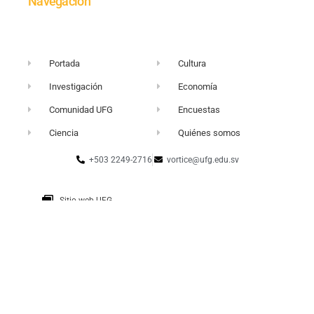
Navegación
Portada
Cultura
Investigación
Economía
Comunidad UFG
Encuestas
Ciencia
Quiénes somos
+503 2249-2716
vortice@ufg.edu.sv
Sitio web UFG
Punto 105
Realidad y Reflexión
Boletín