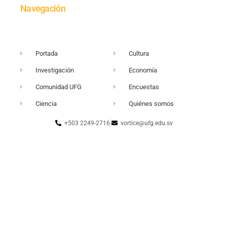
Navegación
Portada
Cultura
Investigación
Economía
Comunidad UFG
Encuestas
Ciencia
Quiénes somos
+503 2249-2716
vortice@ufg.edu.sv
Sitio web UFG
Punto 105
Realidad y Reflexión
Boletín