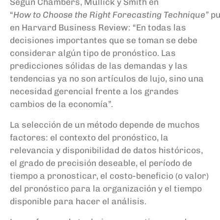
Según
Chambers,
Mullick
y
Smith
en
“
How
to
Choose
the
Right
Forecasting
Technique
”
pu
en Harvard Business
Review
: “En todas las
decisiones importantes que se toman
se
debe
considera
r
algún tipo de pronóstico. Las
predicciones sólidas de las demandas y las
tendencias ya no son artículos de lujo, sino una
necesidad gerencial frente a los grandes
cambios de la economía
”
.
La selección de un método depende de muchos
factores: el contexto del pronóstico, la
relevancia y disponibilidad de datos históricos,
el grado de precisión deseable, el período de
t
iempo a pronosticar, el costo-
beneficio
(o valor)
del pronóstico para la organización
y el tiempo
disponible para hacer el análisis.