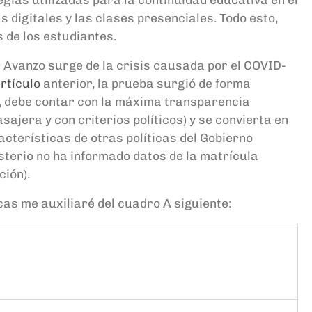
s digitales y las clases presenciales. Todo esto,
s de los estudiantes.
r
A
vanzo surge de la crisis causada por el
C
OVID-
rtículo
anterior, la prueba
surgió
de forma
n, debe contar con la máxima transparencia
sajera y con criterios políticos)
y se convierta en
acterísticas de otras políticas del Gobierno
isterio no
h
a informado datos de la matrícula
ción)
.
cas me auxiliaré de
l cuadro A
siguiente: