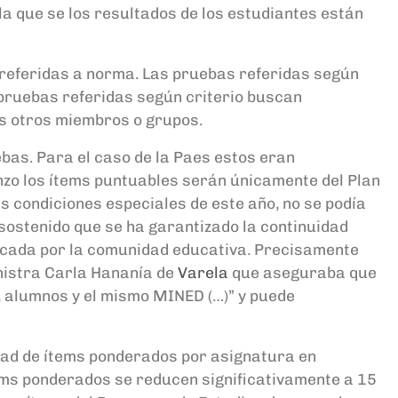
la que se los resultados de los estudiantes están
 referidas a norma.
Las pruebas referidas según
 pruebas referidas según criterio
buscan
los otros miembros o grupos.
ebas
. P
ara el caso de la
P
aes
estos eran
nzo los
ítems puntuables
serán únicamente del Plan
as condiciones especiales de este año, no se podía
 sostenido que se ha garantizado la continuidad
ticada por la comunidad educativa.
Precisamente
nistra
Carla
Hananía
de
Varela
que aseguraba que
, alumnos y el mismo MINED (…)”
y puede
idad de ítems ponderados por asignatura en
ems ponderados se reducen significativamente a 15