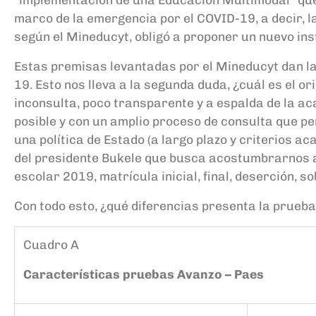
marco de la emergencia por el
C
OVID-
19, a decir, 
según el Mineducyt, obligó
a proponer un nuevo in
Estas premisas levantadas por el
Mineducyt
dan l
19.
Esto nos lleva a la segunda duda, ¿cuál es el o
inconsulta, poco transparente y
a espalda de la a
posible
y con un amplio proceso de consulta que p
una política de Estado
(a largo plazo y criterios a
del
p
residente
Bukele
que busca acostumbrarnos
escolar 2019, matr
í
cula inicial, final, deserción, 
Con todo esto, ¿qué diferencias presenta la prueba
Cuadro A
Características pruebas Avanzo – P
aes