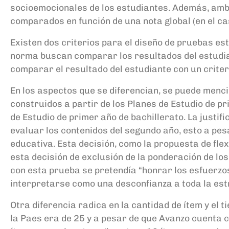
socioemocionales de los estudiantes
. Además, amba
comparados en función de una nota global (en el ca
Existen dos criterios para el diseño de pruebas e
norma buscan comparar los resultados del estudian
comparar el resultado del estudiante con un crite
En los aspectos que se diferencian, se puede menc
construidos a partir de los Planes de Estudio de pr
de Estudio de primer año de bachillerato.
La justifi
evaluar los contenidos
del segundo año, esto a pes
educativa. Esta decisión, como la propuesta de flexi
esta decisión de exclusión de la ponderación de lo
con esta prueba se pretendía “
honrar los esfuerzo
interpretarse como una desconfianza a toda la est
Otra diferencia radica en la cantidad de ítem
y
el t
la
P
aes
era de 25
y
a pesar de que
Avanzo cuenta co