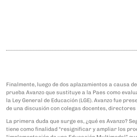
Finalmente
,
luego de dos aplazamiento
s a
caus
a de
prueba Avanzo que sustituye a la P
aes
como evalua
la Ley General de Educación (LGE)
.
Avanzo fue prese
de una discusión con colegas docentes, directores
La primera duda que surge es, ¿qué es Avanzo? S
tiene como finalidad “resignificar y ampliar los p
“implementación de una Educación Multimodal” que e