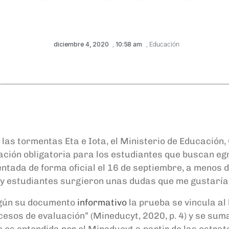
diciembre 4, 2020
,
10:58 am
,
Educación
las tormentas Eta e Iota, el Ministerio de Educación, 
ción obligatoria para los estudiantes que buscan eg
ntada de forma oficial el 16 de septiembre, a menos
 y estudiantes surgieron unas dudas que me gustaría 
egún
su
documento
informativo
la prueba
se vincula a
rocesos de evaluación” (Mineducyt, 2020, p. 4) y se su
s entendida por el Mineducyt a partir de las estrate