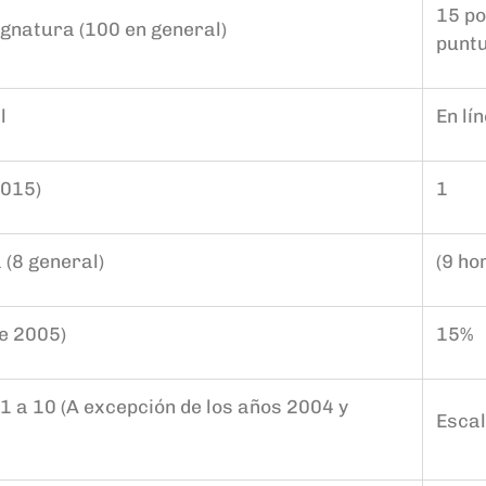
15 po
ignatura (100 en general)
puntu
l
En lí
2015)
1
 (8 general)
(9 ho
e 2005)
15%
1 a 10 (A excepción de los años 2004 y
Escal