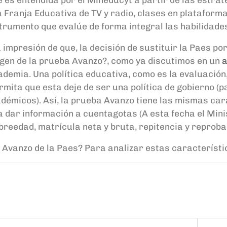
la Franja Educativa de TV y radio, clases en plataforma
strumento que
evalúe
de forma
integral las habilidade
a impresión
de que
,
la decisión de sustituir la
P
aes
po
rigen de la prueba Avanzo?
, c
omo ya discutimos en un
a
cademia.
Una política educativa, como es la evaluació
ermita que
e
sta deje
de ser una política de gobierno
(pa
cadémicos)
. A
sí, la prueba Avanzo tiene las mismas car
a dar información a
cuentagotas
(A esta fecha el Min
sobreedad, matrícula neta y bruta, repitencia y reproba
 Avanzo de la P
aes
?
Para analizar estas característi