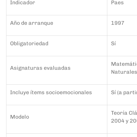
Indicador
P
aes
Año de arranque
1997
Obligatoriedad
Sí
Matemátic
Asignaturas evaluadas
Naturales 
Incluye ítems socioemocionales
Sí (a part
Teoría Clá
Modelo
2004 y 20