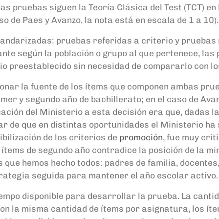
s pruebas siguen la Teoría Clásica del Test (TCT) en 
so de P
aes
y Avanzo, la nota está en escala de 1 a 10).
standarizadas: pruebas referidas a criterio y pruebas
te según la población o grupo al que pertenece, las
rio preestablecido sin necesidad de compararlo con 
ionar
la fuente de los ítems que componen ambas pru
imer y segundo año de bachillerato; en el caso de Ava
cación del Ministerio a esta decisión era que, dadas l
ar de que en distintas oportunidades el Ministerio ha
bilización de los criterios de
promoción
, fue muy cri
s ítems de segundo año contradice la posición de
la
m
i
s que hemos hecho todos: padres de familia, docentes
rategia seguida para mantener el año escolar activo.
iempo disponible para
desarrollar la prueba. La cant
n la misma cantidad de ítems por asignatura, los ít