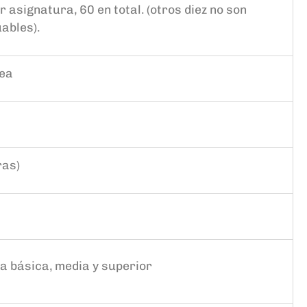
r asignatura
, 60 en total.
(otros diez no son
ables).
nea
ras)
a básica, media y superior