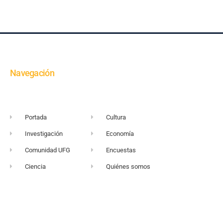
Navegación
Portada
Cultura
Investigación
Economía
Comunidad UFG
Encuestas
Ciencia
Quiénes somos
+503 2249-2716
Sitio web UFG
vortice@ufg.edu.sv
Punto 105
Realidad y Reflexión