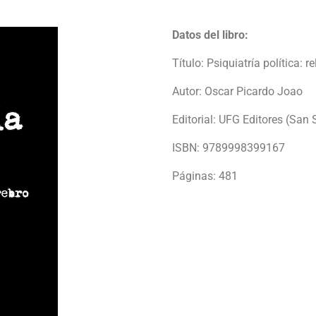
Datos del libro:
Título: Psiquiatría política: 
Autor: Oscar Picardo Joao
Editorial: UFG Editores (San S
ISBN: 9789998399167
Páginas: 481