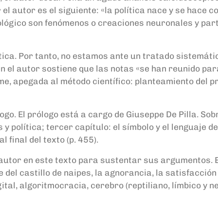
l autor es el siguiente: «la política nace y se hace c
deológico son fenómenos o creaciones neuronales y part
ística. Por tanto, no estamos ante un tratado sistemát
 el autor sostiene que las notas «se han reunido para
me, apegada al método científico: planteamiento del p
ogo. El prólogo está a cargo de Giuseppe De Pilla. Sobr
y política; tercer capítulo: el símbolo y el lenguaje de
al final del texto (p. 455).
l autor en este texto para sustentar sus argumentos
el castillo de naipes, la agnorancia, la satisfacción 
igital, algoritmocracia, cerebro (reptiliano, límbico y 