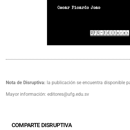
Nota de Disruptiva:
la publicación se encuentra disponible pa
Mayor información: editores@ufg.edu.sv
COMPARTE DISRUPTIVA