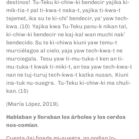
destinos! Tu-Teku ki-chiw-ki bendecir yajika ki-
mik-tia-t pal ti-kwa-t naka-t, yajika ti-kwa-t
tejemet, ika su te ki-chi’ bendecir, ya’ yaw tech-
kwa. (10) Yajika kwa Tu-Teku panu-k nikan tal,
ki-chiw-ki bendecir ne kaj-kal wan muchi nak’
bendecido. Su te ki-chiwa kiuni yaw temu-t
murciélagos al cielo, yaja yaw tech-kwa-t ne
murciegala. Tesu yaw ti-mu-tuka-t ken an ti-
mu-tuka-t kwak ti-miki-t, an tea yaw tech-kwa-t
nan ne tuj-turuj tech-kwa-t katka nusan, Kiuni
ina-tuk nu-suegra. Tu-Teku ki-chiw-ki ma chuli-
kan. (15)
(María López, 2019).
Hablaban y lloraban los árboles y los cerdos
nos-comían
.
Cuenta (la) finada mi-suegra, no podían lo-