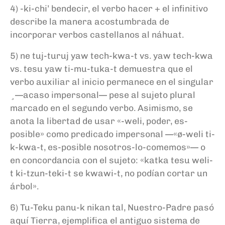
4) -ki-chi’ bendecir, el verbo hacer + el infinitivo
describe la manera acostumbrada de
incorporar verbos castellanos al náhuat.
5) ne tuj-turuj yaw tech-kwa-t vs. yaw tech-kwa
vs. tesu yaw ti-mu-tuka-t demuestra que el
verbo auxiliar al inicio permanece en el singular
¸—acaso impersonal— pese al sujeto plural
marcado en el segundo verbo. Asimismo, se
anota la libertad de usar «-weli, poder, es-
posible» como predicado impersonal —«ø-weli ti-
k-kwa-t, es-posible nosotros-lo-comemos»— o
en concordancia con el sujeto: «katka tesu weli-
t ki-tzun-teki-t se kwawi-t, no podían cortar un
árbol».
6) Tu-Teku panu-k nikan tal, Nuestro-Padre pasó
aquí Tierra, ejemplifica el antiguo sistema de