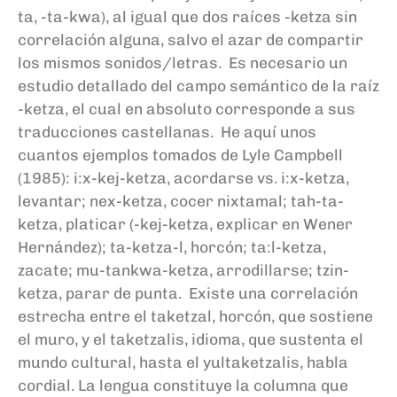
ta, -ta-kwa), al igual que dos raíces -ketza sin
correlación alguna, salvo el azar de compartir
los mismos sonidos/letras. Es necesario un
estudio detallado del campo semántico de la raíz
-ketza, el cual en absoluto corresponde a sus
traducciones castellanas. He aquí unos
cuantos ejemplos tomados de Lyle Campbell
(1985): i:x-kej-ketza, acordarse vs. i:x-ketza,
levantar; nex-ketza, cocer nixtamal; tah-ta-
ketza, platicar (-kej-ketza, explicar en Wener
Hernández); ta-ketza-l, horcón; ta:l-ketza,
zacate; mu-tankwa-ketza, arrodillarse; tzin-
ketza, parar de punta. Existe una correlación
estrecha entre el taketzal, horcón, que sostiene
el muro, y el taketzalis, idioma, que sustenta el
mundo cultural, hasta el yultaketzalis, habla
cordial. La lengua constituye la columna que