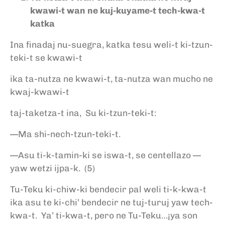
kwawi-t wan ne kuj-kuyame-t tech-kwa-t
katka
Ina finadaj nu-suegra, katka tesu weli-t ki-tzun-
teki-t se kwawi-t
ika ta-nutza ne kwawi-t, ta-nutza wan mucho ne
kwaj-kwawi-t
taj-taketza-t ina, Su ki-tzun-teki-t:
—Ma shi-nech-tzun-teki-t.
—Asu ti-k-tamin-ki se iswa-t, se centellazo —
yaw wetzi ijpa-k. (5)
Tu-Teku ki-chiw-ki bendecir pal weli ti-k-kwa-t
ika asu te ki-chi’ bendecir ne tuj-turuj yaw tech-
kwa-t. Ya’ ti-kwa-t, pero ne Tu-Teku…¡ya son