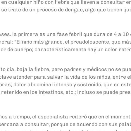
en cualquier niño con fiebre que lleven a consultar en
e se trate de un proceso de dengue, algo que tienen q
fases. la primera es una fase febril que dura de 4 a 10
eneral: “El niño más grande, el preadolescente, que má
olor de cuerpo; característicamente hay un dolor retro
exto día, baja la fiebre, pero padres y médicos no se p
ave atender para salvar la vida de los niños, entre e
4 horas; dolor abdominal intenso y sostenido, que en 
 retenido en los intestinos, etc,; incluso se puede pre
iños a tiempo, el especialista reiteró que en el moment
 cercana a consultar, porque de acuerdo con sus palab