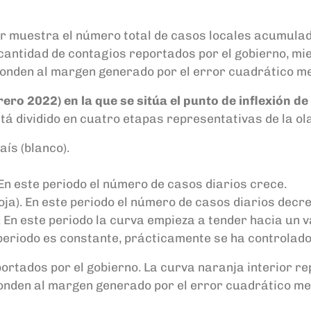
ior muestra el número total de casos locales acumulado
cantidad de contagios reportados por el gobierno, mi
ponden al margen generado por el error cuadrático me
brero 2022) en la que se sitúa el punto de inflexión d
está dividido en cuatro etapas representativas de la ol
ís (blanco).
. En este periodo el número de casos diarios crece.
roja). En este periodo el número de casos diarios decr
. En este periodo la curva empieza a tender hacia un v
e periodo es constante, prácticamente se ha controlado
portados por el gobierno. La curva naranja interior r
den al margen generado por el error cuadrático medio