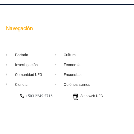
Navegación
Portada
Cultura
Investigación
Economía
Comunidad UFG
Encuestas
Ciencia
Quiénes somos
+503 2249-2716
Sitio web UFG
vortice@ufg.edu.sv
Punto 105
Realidad y Reflexión