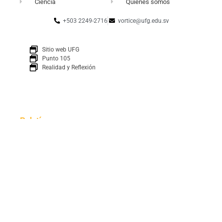
Ciencia
Quiénes somos
+503 2249-2716
vortice@ufg.edu.sv
Sitio web UFG
Punto 105
Realidad y Reflexión
Boletín
SUSCRÍBETE