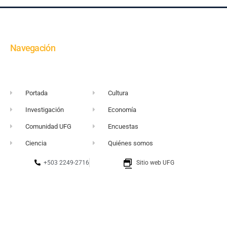
Navegación
Portada
Cultura
Investigación
Economía
Comunidad UFG
Encuestas
Ciencia
Quiénes somos
+503 2249-2716
Sitio web UFG
vortice@ufg.edu.sv
Punto 105
Realidad y Reflexión