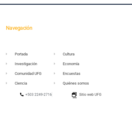
Navegación
Portada
Cultura
Investigación
Economía
Comunidad UFG
Encuestas
Ciencia
Quiénes somos
+503 2249-2716
Sitio web UFG
vortice@ufg.edu.sv
Punto 105
Realidad y Reflexión