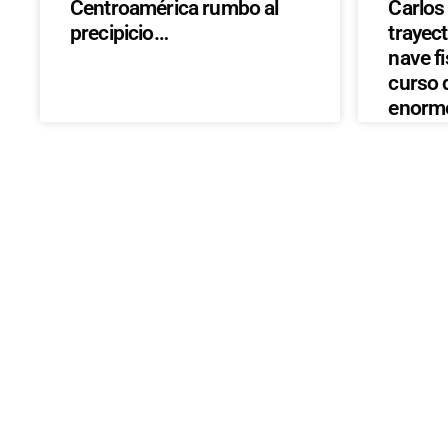
Centroamérica rumbo al
Carlos
precipicio…
trayect
nave fi
curso 
enorme