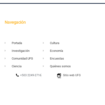
Navegación
Portada
Cultura
Investigación
Economía
Comunidad UFG
Encuestas
Ciencia
Quiénes somos
+503 2249-2716
Sitio web UFG
vortice@ufg.edu.sv
Punto 105
Realidad y Reflexión