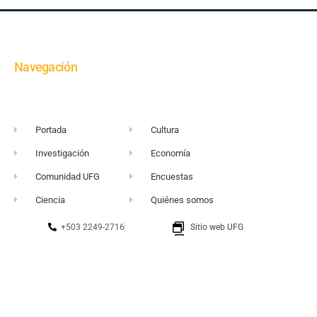
Navegación
Portada
Cultura
Investigación
Economía
Comunidad UFG
Encuestas
Ciencia
Quiénes somos
+503 2249-2716
Sitio web UFG
vortice@ufg.edu.sv
Punto 105
Realidad y Reflexión